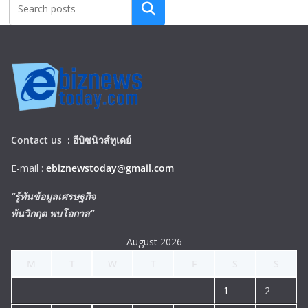
Search
Contact us :
อีบิซนิวส์ทูเดย์
E-mail :
ebiznewstoday@gmail.com
“รู้ทันข้อมูลเศรษฐกิจ
พ้นวิกฤต พบโอกาส”
August 2026
M
T
W
T
F
S
S
1
2