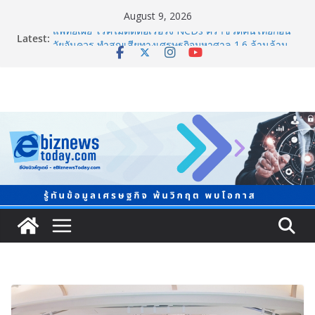
August 9, 2026
Latest:
แพทย์เผย โรคไม่ติดต่อเรื้อรัง NCDs คร่าชีวิตคนไทยก่อน
วัยอันควร ทำสูญเสียทางเศรษฐกิจมหาศาล 1.6 ล้านล้าน
บาทต่อปี
ภาครัฐ-เอกชนจับมือสัมมนาใหญ่ ยกระดับอุตสาหกรรมเซ
รามิกไทยสู่สากล พร้อมชวนผู้ประกอบไทยร่วมงาน
“Ceramics Vietnam & Stone Vietnam 2026”
อลิอันซ์ อยุธยา ส่งเสริมคนไทยเตรียมพร้อมรับมือวิกฤต
เปิดพื้นที่ “Level Up the Care by Allianz Ayudhya
นิทรรศการยกระดับ…ความเป็นห่วง” ในงาน Hug
HeartYai
ยิ่งใหญ่ Thailand e-Commerce Expo 2026 ผนึกกว่า 50
พันธมิตร ปั้นผู้ประกอบการไทยสู่ตลาดโลก คาดเงินสะพัด
กว่า 300 ล้านบาท
LORDNINE จัดศึกคนดังสายเกม ไทย ปะทะ ฟิลิปปินส์ ใน
“Rise of the Tenth Lord” เปิดสงครามกิลด์ข้ามประเทศ
ฉลองเซิร์ฟเวอร์ใหม่ เฮเลนา