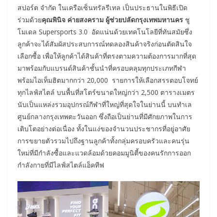
สปอร์ต จำกัด ในเครือเซ็นทรัลรีเทล เป็นประธานในพิธีเปิด
ร่วมด้วย
คุณพินิจ ค่ายสงคราม ผู้ช่วยปลัดกรุงเทพมหานคร
ชู
โมเดล Supersports 3.0 อัดแน่นด้วยเทคโนโลยีที่ทันสมัยซึ่ง
ลูกค้าจะได้สัมผัสประสบการณ์ทดลองสินค้าจริงก่อนตัดสินใจ
เลือกซื้อ เพื่อให้ลูกค้าได้สินค้าที่ตรงตามความต้องการมากที่สุด
มาพร้อมกับแบรนด์สินค้าชั้นนำที่ครอบคลุมทุกประเภทกีฬา
พร้อมไอเท็มฮิตมากกว่า 20,000 รายการให้เลือกสรรตอบโจทย์
ทุกไลฟ์สไตล์ บนพื้นที่สโตร์ขนาดใหญ่กว่า 2,500 ตารางเมตร
นับเป็นแหล่งรวมอุปกรณ์กีฬาที่ใหญ่ที่สุดใจในย่านนี้ บนทำเล
ศูนย์กลางกรุงเทพตะวันออก ซึ่งถือเป็นย่านที่มีศักยภาพในการ
เติบโตอย่างต่อเนื่อง ทั้งในแง่ของจำนวนประชากรที่อยู่อาศัย
การขยายตัวรวมไปถึงฐานลูกค้าทั้งกลุ่มครอบครัวและคนรุ่น
ใหม่ที่มีกำลังซื้อและแวดล้อมด้วยคอมมูนิตี้ของคนรักการออก
กำลังกายที่มีไลฟ์สไตล์แอ็คทีฟ