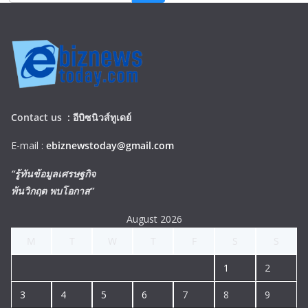
Contact us :
อีบิซนิวส์ทูเดย์
E-mail :
ebiznewstoday@gmail.com
“รู้ทันข้อมูลเศรษฐกิจ
พ้นวิกฤต พบโอกาส”
August 2026
M
T
W
T
F
S
S
1
2
3
4
5
6
7
8
9