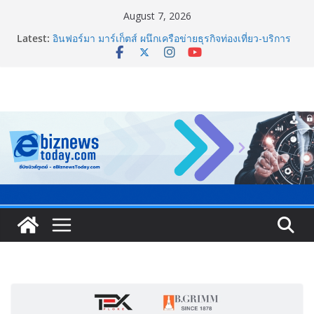
August 7, 2026
Latest:
อินฟอร์มา มาร์เก็ตส์ ผนึกเครือข่ายธุรกิจท่องเที่ยว-บริการ
จัด Food & Hospitality Thailand 2026เชื่อม 4 งานใหญ่
สร้างโอกาสธุรกิจครบวงจร
TCMA จับมือแคนาดา ดันเทคโนโลยีดักจับคาร์บอนเครื่อง
แรกในไทย ปูทางอุตสาหกรรมปูนซีเมนต์สู่ Net Zero 2050
8.8 “ซูเลียน” รวมพลังนักธุรกิจทั่วประเทศ จัดประชุมใหญ่
แห่งปี พบ CEO “ดร.ปิยะวัฒน์” ถ่ายทอดวิสัยทัศน์ธุรกิจ
พร้อมฟรีคอนเสิร์ต “โชค รถแห่” ยกวง
สตาร์ทวันนี้ Franchise Expo Thailand & TESE 2026 พบ
ทัพธุรกิจ&แฟรนไชส์ ซัพพลายเออร์สินค้า ลดใหญ่กว่า
250 บูธ คาดเงินสะพัด 220 ลบ.
Thailand LAB INTERNATIONAL 2026 ผนึก
Bio+HealthTech INTERNATIONAL และ FutureCHEM
INTERNATIONAL เปิดเวที AI ขับเคลื่อนนวัตกรรม
วิทยาศาสตร์และสุขภาพ