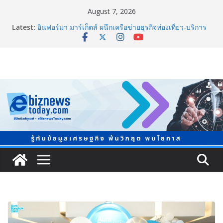
August 7, 2026
Thailand LAB INTERNATIONAL 2026 ผนึก
Latest:
Bio+HealthTech INTERNATIONAL และ FutureCHEM
INTERNATIONAL เปิดเวที AI ขับเคลื่อนนวัตกรรม
วิทยาศาสตร์และสุขภาพ
อินฟอร์มา มาร์เก็ตส์ ผนึกเครือข่ายธุรกิจท่องเที่ยว-บริการ
จัด Food & Hospitality Thailand 2026เชื่อม 4 งานใหญ่
สร้างโอกาสธุรกิจครบวงจร
TCMA จับมือแคนาดา ดันเทคโนโลยีดักจับคาร์บอนเครื่อง
แรกในไทย ปูทางอุตสาหกรรมปูนซีเมนต์สู่ Net Zero 2050
8.8 “ซูเลียน” รวมพลังนักธุรกิจทั่วประเทศ จัดประชุมใหญ่
แห่งปี พบ CEO “ดร.ปิยะวัฒน์” ถ่ายทอดวิสัยทัศน์ธุรกิจ
พร้อมฟรีคอนเสิร์ต “โชค รถแห่” ยกวง
สตาร์ทวันนี้ Franchise Expo Thailand & TESE 2026 พบ
ทัพธุรกิจ&แฟรนไชส์ ซัพพลายเออร์สินค้า ลดใหญ่กว่า
250 บูธ คาดเงินสะพัด 220 ลบ.