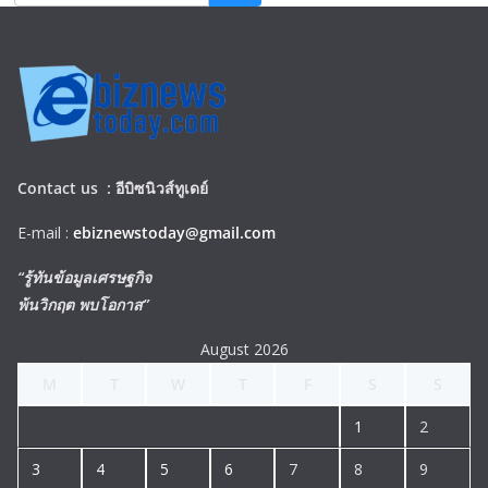
Contact us :
อีบิซนิวส์ทูเดย์
E-mail :
ebiznewstoday@gmail.com
“รู้ทันข้อมูลเศรษฐกิจ
พ้นวิกฤต พบโอกาส”
August 2026
M
T
W
T
F
S
S
1
2
3
4
5
6
7
8
9