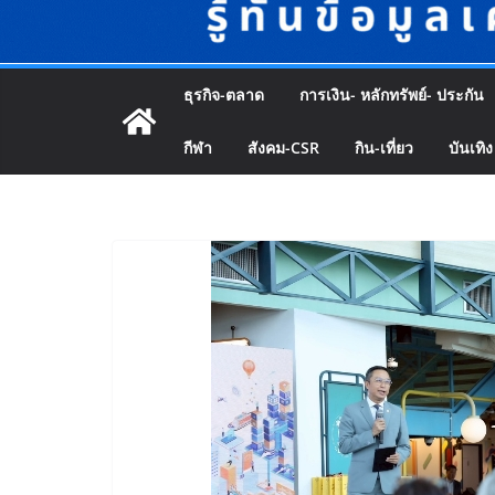
ธุรกิจ-ตลาด
การเงิน- หลักทรัพย์- ประกัน
กีฬา
สังคม-CSR
กิน-เที่ยว
บันเทิง