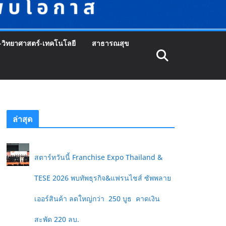
-วิทยาศาสตร์-เทคโนโลยี
สาธารณสุข
ล่าสุด
สตาร์ทวันนี้ Franchise Expo Thailand &
TESE 2026 พบทัพธุรกิจ&แฟรนไชส์ ซัพพลาย
เออร์สินค้า ลดใหญ่กว่า 250 บูธ คาดเงิน
สะพัด 220 ลบ.