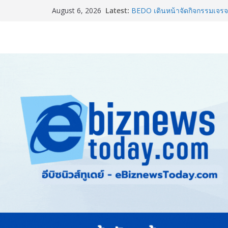
Latest:
อินฟอร์มา มาร์เก็ตส์ ผนึกเครือข
August 6, 2026
& Hospitality Thailand 2026เช
ครบวงจร
BEDO เดินหน้าจัดกิจกรรมเจร
2026” ยกระดับผลิตภัณฑ์ท้องถิ่น
ททท. ร่วมมือกับ จุฬาลงกรณ์มห
และการตลาดเชิงรุก แนะเคล็ดลับ
ขายดี ขายนาน”
สตาร์ทวันนี้ Franchise Expo 
ธุรกิจ&แฟรนไชส์ ซัพพลายเออร
เงินสะพัด 220 ลบ.
Thailand LAB INTERNATIONA
INTERNATIONAL และ Future
AI ขับเคลื่อนนวัตกรรมวิทยาศ