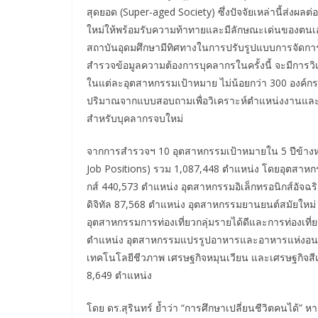
สุดยอด (Super-aged Society) ซึ่งปัจจัยเหล่านี้ส่งผล
ใหม่ให้พร้อมรับความท้าทายและมีลักษณะเด่นของตนเ
สถาบันอุดมศึกษามีทิศทางในการปรับรูปแบบการจัดการศ
สำรวจข้อมูลความต้องการบุคลากรในครั้งนี้ จะมีการวิ
ในแต่ละอุตสาหกรรมเป้าหมาย ไม่น้อยกว่า 300 องค์
ปริมาณจากแบบสอบถามเพื่อวิเคราะห์ตำแหน่งงานและทัก
สำหรับบุคลากรจบใหม่
จากการสำรวจฯ 10 อุตสาหกรรมเป้าหมายใน 5 ปีข้างหน
Job Positions) รวม 1,087,448 ตำแหน่ง โดยอุตสาหกร
กส์ 440,573 ตำแหน่ง อุตสาหกรรมอิเล็กทรอนิกส์อัจฉ
ดิจิทัล 87,568 ตำแหน่ง อุตสาหกรรมยานยนต์สมัยให
อุตสาหกรรมการท่องเที่ยวกลุ่มรายได้ดีและการท่องเที
ตำแหน่ง อุตสาหกรรมแปรรูปอาหารและอาหารแห่งอนาค
เทคโนโลยีชีวภาพ เศรษฐกิจหมุนเวียน และเศรษฐกิจส
8,649 ตำแหน่ง
โดย ดร.สุรินทร์ ย้ำว่า “การศึกษาเปลี่ยนชีวิตคนได้