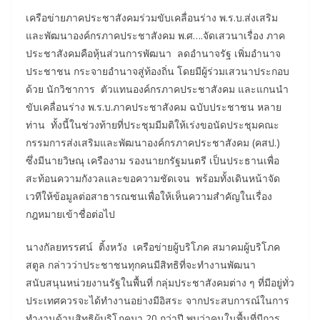
เครือข่ายภาคประชาสังคมร่วมขับเคลื่อนร่าง พ.ร.บ.ส่งเสริม
และพัฒนาองค์กรภาคประชาสังคม พ.ศ….จัดเสวนาเรื่อง ภาค
ประชาสังคมคือหุ้นส่วนการพัฒนา ลดอำนาจรัฐ เพิ่มอำนาจ
ประชาชน กระจายอำนาจสู่ท้องถิ่น โดยมีผู้ร่วมเสวนาประกอบ
ด้วย นักวิชาการ ตัวแทนองค์กรภาคประชาสังคม และแกนนำ
ขับเคลื่อนร่าง พ.ร.บ.ภาคประชาสังคม ฉบับประชาชน หลาย
ท่าน ทั้งนี้ในช่วงท้ายที่ประชุมมีมติให้เร่งขอนัดประชุมคณะ
กรรมการส่งเสริมและพัฒนาองค์กรภาคประชาสังคม (คสป.)
ซึ่งมีนายวิษณุ เครืองาม รองนายกรัฐมนตรี เป็นประธานเพื่อ
สะท้อนความกังวลและขอความชัดเจน พร้อมทั้งเดินหน้าจัด
เวทีให้ข้อมูลต่อสาธารณชนเพื่อให้เห็นความสำคัญในเรื่อง
กฎหมายเข้าชื่อต่อไป
นางกัลยทรรศน์ ติ้งหวัง เครือข่ายผู้บริโภค สมาคมผู้บริโภค
สตูล กล่าวว่าประชาชนทุกคนมีสิทธิที่จะทำงานพัฒนา
สนับสนุนหน่วยงานรัฐในพื้นที่ กลุ่มประชาสังคมต่าง ๆ ที่มีอยู่ทั่ว
ประเทศควรจะได้ทำงานอย่างมีอิสระ จากประสบการณ์ในการ
ทำงานด้านสิทธิผู้บริโภคมา 20 กว่าปี พบว่าคนในพื้นที่มีการ