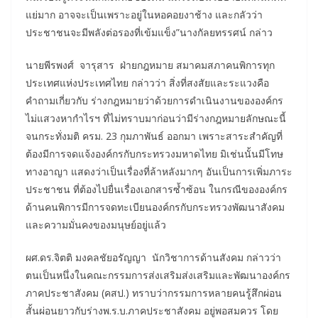
แย่มาก อาจจะเป็นเพราะอยู่ในหอคอยงาช้าง และกลัวว่า
ประชาชนจะมีพลังต่อรองที่เข้มแข็ง”นางกัลยทรรศน์ กล่าว
นายพีรพงศ์ จารุสาร ฝ่ายกฎหมาย สมาคมสภาคนพิการทุก
ประเทศแห่งประเทศไทย กล่าวว่า สิ่งที่สงสัยและระแวงคือ
คำถามเกี่ยวกับ ร่างกฎหมายว่าด้วยการดำเนินงานขององค์กร
ไม่แสวงหากำไรฯ ที่ไม่ทราบมาก่อนว่ามีร่างกฎหมายลักษณะนี้
จนกระทั่งมติ ครม. 23 กุมภาพันธ์ ออกมา เพราะสาระสำคัญที่
ต้องมีการจดแจ้งองค์กรกับกระทรวงมหาดไทย มิเช่นนั้นมีโทษ
ทางอาญา แสดงว่าเป็นเรื่องที่ล้าหลังมากๆ อันเป็นการเพิ่มภาระ
ประชาชน ที่ต้องไปยื่นเรื่องเอกสารซ้ำซ้อน ในกรณีขององค์กร
ด้านคนพิการมีการจดทะเบียนองค์กรกับกระทรวงพัฒนาสังคม
และความมั่นคงของมนุษย์อยู่แล้ว
ผศ.ดร.จิตติ มงคลชัยอรัญญา นักวิชาการด้านสังคม กล่าวว่า
ตนเป็นหนึ่งในคณะกรรมการส่งเสริมส่งเสริมและพัฒนาองค์กร
ภาคประชาสังคม (คสป.) ทราบว่ากรรมการหลายคนรู้สึกผ่อน
สั้นผ่อนยาวกับร่างพ.ร.บ.ภาคประชาสังคม อยู่พอสมควร โดย