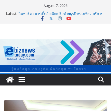
August 7, 2026
Latest:
อินฟอร์มา มาร์เก็ตส์ ผนึกเครือข่ายธุรกิจท่องเที่ยว-บริการ
จัด Food & Hospitality Thailand 2026เชื่อม 4 งานใหญ่
สร้างโอกาสธุรกิจครบวงจร
TCMA จับมือแคนาดา ดันเทคโนโลยีดักจับคาร์บอนเครื่อง
แรกในไทย ปูทางอุตสาหกรรมปูนซีเมนต์สู่ Net Zero 2050
8.8 “ซูเลียน” รวมพลังนักธุรกิจทั่วประเทศ จัดประชุมใหญ่
แห่งปี พบ CEO “ดร.ปิยะวัฒน์” ถ่ายทอดวิสัยทัศน์ธุรกิจ
พร้อมฟรีคอนเสิร์ต “โชค รถแห่” ยกวง
สตาร์ทวันนี้ Franchise Expo Thailand & TESE 2026 พบ
ทัพธุรกิจ&แฟรนไชส์ ซัพพลายเออร์สินค้า ลดใหญ่กว่า
250 บูธ คาดเงินสะพัด 220 ลบ.
Thailand LAB INTERNATIONAL 2026 ผนึก
Bio+HealthTech INTERNATIONAL และ FutureCHEM
INTERNATIONAL เปิดเวที AI ขับเคลื่อนนวัตกรรม
วิทยาศาสตร์และสุขภาพ