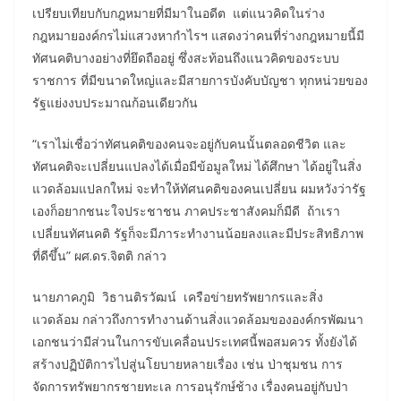
เปรียบเทียบกับกฎหมายที่มีมาในอดีต แต่แนวคิดในร่าง
กฎหมายองค์กรไม่แสวงหากำไรฯ แสดงว่าคนที่ร่างกฎหมายนี้มี
ทัศนคติบางอย่างที่ยึดถืออยู่ ซึ่งสะท้อนถึงแนวคิดของระบบ
ราชการ ที่มีขนาดใหญ่และมีสายการบังคับบัญชา ทุกหน่วยของ
รัฐแย่งงบประมาณก้อนเดียวกัน
“เราไม่เชื่อว่าทัศนคติของคนจะอยู่กับคนนั้นตลอดชีวิต และ
ทัศนคติจะเปลี่ยนแปลงได้เมื่อมีข้อมูลใหม่ ได้ศึกษา ได้อยู่ในสิ่ง
แวดล้อมแปลกใหม่ จะทำให้ทัศนคติของคนเปลี่ยน ผมหวังว่ารัฐ
เองก็อยากชนะใจประชาชน ภาคประชาสังคมก็มีดี ถ้าเรา
เปลี่ยนทัศนคติ รัฐก็จะมีภาระทำงานน้อยลงและมีประสิทธิภาพ
ที่ดีขึ้น” ผศ.ดร.จิตติ กล่าว
นายภาคภูมิ วิธานติรวัฒน์ เครือข่ายทรัพยากรและสิ่ง
แวดล้อม กล่าวถึงการทำงานด้านสิ่งแวดล้อมขององค์กรพัฒนา
เอกชนว่ามีส่วนในการขับเคลื่อนประเทศนี้พอสมควร ทั้งยังได้
สร้างปฏิบัติการไปสู่นโยบายหลายเรื่อง เช่น ป่าชุมชน การ
จัดการทรัพยากรชายทะเล การอนุรักษ์ช้าง เรื่องคนอยู่กับป่า