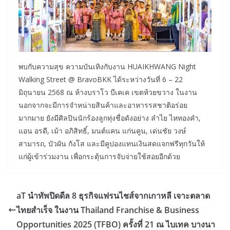
พบกับความสุข ความบันเทิงกับงาน HUAIKHWANG Night
Walking Street @ BravoBKK ได้ระหว่างวันที่ 6 – 22
มิถุนายน 2568 ณ ห้างบราโว บีเคเค เขตห้วยขวาง ในงาน
นอกจากจะมีการจำหน่ายสินค้าและอาหารรสชาติอร่อย
มากมาย ยังมีศิลปินนักร้องลูกทุ่งชื่อดังอย่าง ลำไย ไหทองคำ,
แอน อรดี, เม้า อภิสิทธิ์, มนต์แคน แก่นคูน, เด่นชัย วงษ์
สามารถ, บัวผัน กังโส และมีคูปองแทนเงินสดแจกฟรีทุกวันให้
แก่ผู้เข้าร่วมงาน เพื่อกระตุ้นการจับจ่ายใช้สอยอีกด้วย
aT นำทัพปิดดีล 8 ธุรกิจแฟรนไชส์จากเกาหลี เจาะตลาด
ไทยสำเร็จ ในงาน Thailand Franchise & Business
Opportunities 2025 (TFBO) ครั้งที่ 21 ณ ไบเทค บางนา