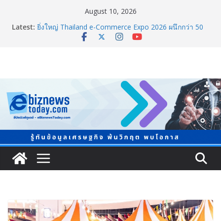
August 10, 2026
ชวนโหวต “People’s Choice Awards” ดันผู้บริโภคร่วม
Latest:
ตัดสินสุดยอดบริษัทอสังหาฯ และเอเจนต์ที่ชื่นชอบแห่งปี
2026
ยิ่งใหญ่ Thailand e-Commerce Expo 2026 ผนึกกว่า 50
พันธมิตร ปั้นผู้ประกอบการไทยสู่ตลาดโลก คาดเงินสะพัด
กว่า 300 ล้านบาท
LORDNINE จัดศึกคนดังสายเกม ไทย ปะทะ ฟิลิปปินส์ ใน
“Rise of the Tenth Lord” เปิดสงครามกิลด์ข้ามประเทศ
ฉลองเซิร์ฟเวอร์ใหม่ เฮเลนา
“ทรงศักดิ์” ประชุมร่างแผน สสส. ปี 70 เน้นขยายงานสร้าง
เสริมสุขภาพรายจังหวัด หนุนวาระกลาง “ขับเคลื่อนใช้
ข้อมูลเชิงพื้นที่” เล็งวัดผลได้ภายใน 1 ปี
จับตาการตลาดบุหรี่ไฟฟ้าผ่านโลกโซเซียล