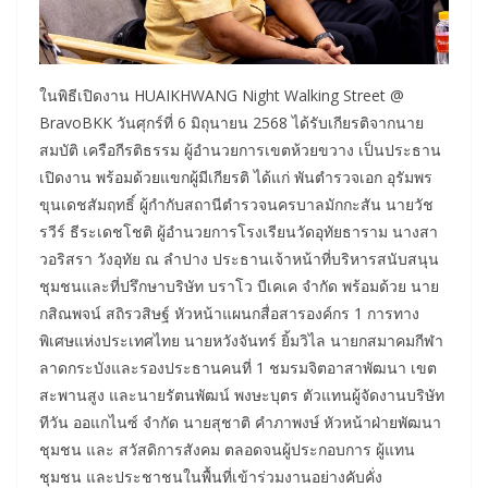
ในพิธีเปิดงาน HUAIKHWANG Night Walking Street @
BravoBKK วันศุกร์ที่ 6 มิถุนายน 2568 ได้รับเกียรติจากนาย
สมบัติ เครือกีรติธรรม ผู้อำนวยการเขตห้วยขวาง เป็นประธาน
เปิดงาน พร้อมด้วยแขกผู้มีเกียรติ ได้แก่ พันตำรวจเอก อุรัมพร
ขุนเดชสัมฤทธิ์ ผู้กำกับสถานีตำรวจนครบาลมักกะสัน นายวัช
รวีร์ ธีระเดชโชติ ผู้อำนวยการโรงเรียนวัดอุทัยธาราม นางสา
วอริสรา วังอุทัย ณ ลำปาง ประธานเจ้าหน้าที่บริหารสนับสนุน
ชุมชนและที่ปรึกษาบริษัท บราโว บีเคเค จำกัด พร้อมด้วย นาย
กสิณพจน์ สถิรวสิษฐ์ หัวหน้าแผนกสื่อสารองค์กร 1 การทาง
พิเศษแห่งประเทศไทย นายหวังจันทร์ ยิ้มวิไล นายกสมาคมกีฬา
ลาดกระบังและรองประธานคนที่ 1 ชมรมจิตอาสาพัฒนา เขต
สะพานสูง และนายรัตนพัฒน์ พงษะบุตร ตัวแทนผู้จัดงานบริษัท
ทีวัน ออแกไนซ์ จำกัด นายสุชาติ คำภาพงษ์ หัวหน้าฝ่ายพัฒนา
ชุมชน และ สวัสดิการสังคม ตลอดจนผู้ประกอบการ ผู้แทน
ชุมชน และประชาชนในพื้นที่เข้าร่วมงานอย่างคับคั่ง