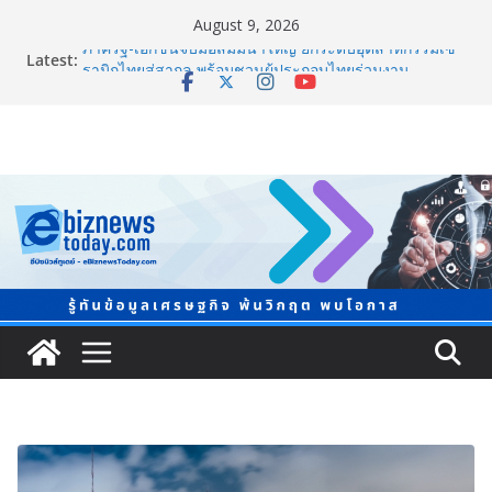
August 9, 2026
Latest:
ภาครัฐ-เอกชนจับมือสัมมนาใหญ่ ยกระดับอุตสาหกรรมเซ
รามิกไทยสู่สากล พร้อมชวนผู้ประกอบไทยร่วมงาน
“Ceramics Vietnam & Stone Vietnam 2026”
อลิอันซ์ อยุธยา ส่งเสริมคนไทยเตรียมพร้อมรับมือวิกฤต
เปิดพื้นที่ “Level Up the Care by Allianz Ayudhya
นิทรรศการยกระดับ…ความเป็นห่วง” ในงาน Hug
HeartYai
ยิ่งใหญ่ Thailand e-Commerce Expo 2026 ผนึกกว่า 50
พันธมิตร ปั้นผู้ประกอบการไทยสู่ตลาดโลก คาดเงินสะพัด
กว่า 300 ล้านบาท
LORDNINE จัดศึกคนดังสายเกม ไทย ปะทะ ฟิลิปปินส์ ใน
“Rise of the Tenth Lord” เปิดสงครามกิลด์ข้ามประเทศ
ฉลองเซิร์ฟเวอร์ใหม่ เฮเลนา
แพทย์เผย โรคไม่ติดต่อเรื้อรัง NCDs คร่าชีวิตคนไทยก่อน
วัยอันควร ทำสูญเสียทางเศรษฐกิจมหาศาล 1.6 ล้านล้าน
บาทต่อปี