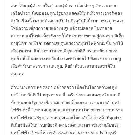
สอบ จับกุมผู้ค้ารายใหญ่ และผู้ค้ารายย่อยต่างๆ จำนวนมาก
เครือข่ายฯ จึงขอขอบคุณรัฐบาลแสดงให้เห็นถึงการเอาจริงเอา
จังกับเรื่องนี้ เพราะต้องยอมรับว่า ปัจจุบันมีเด็กเยาวชน ถูกหลอก
ให้มีความเชื่อผิดว่าสูบแล้วเท่ สูบแล้วดูมีคลาส ไม่ทำลาย
สุขภาพ แต่ในข้อเท็จจริงเราก็ได้ทราบจากข่าวอยู่เสมอว่า มีเด็ก
อายุน้อยป่วยโรคปอดอักเสบรุนแรงจากบุหรี่ไฟฟ้าเพิ่มขึ้น ทำให้
เสียสุขภาพ เสียโอกาสในการมีสุขภาพที่ดี กระทบพัฒนาการ
สุดท้ายก็เป็นผลกระทบกับประเทศชาติต่อไป ทั้งแง่ของการสูญ
เสียค่ารักษาพยาบาล และสูญเสียกำลังแรงงานของชาติใน
อนาคต
ด้าน นางสาวเพชรลดา กล่าวต่อว่า เนื่องในโอกาสวันงดสูบ
บุหรี่โลก วันที่ 31 พฤษภาคม นี้ เครือข่ายขอแสดงจุดยืนและมี
ข้อเสนอต่อรัฐบาลเพื่อร่วมปกป้องเด็กและเยาวชนจากภัยบุหรี่
ไฟฟ้า ดังนี้ 1.ขอขอบคุณและสนับสนุนนโยบายการปราบปราม
บุหรี่ไฟฟ้าของรัฐบาล ขอบคุณและให้กำลังใจเจ้าหน้าที่ทุกฝ่าย
ที่เกี่ยวข้องในการปกป้องคุ้มครองเด็กและเยาวชนจากภัยของ
บุหรี่ไฟฟ้า 2. ขอให้การดำเนินงานด้านการปราบปราบบุหรี่