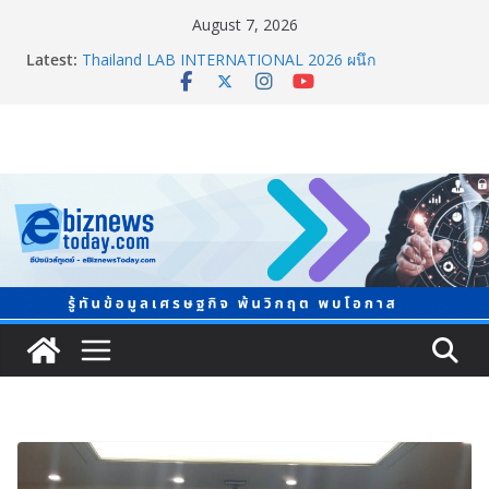
August 7, 2026
Latest:
Thailand LAB INTERNATIONAL 2026 ผนึก
Bio+HealthTech INTERNATIONAL และ FutureCHEM
INTERNATIONAL เปิดเวที AI ขับเคลื่อนนวัตกรรม
วิทยาศาสตร์และสุขภาพ
อินฟอร์มา มาร์เก็ตส์ ผนึกเครือข่ายธุรกิจท่องเที่ยว-บริการ
จัด Food & Hospitality Thailand 2026เชื่อม 4 งานใหญ่
สร้างโอกาสธุรกิจครบวงจร
TCMA จับมือแคนาดา ดันเทคโนโลยีดักจับคาร์บอนเครื่อง
แรกในไทย ปูทางอุตสาหกรรมปูนซีเมนต์สู่ Net Zero 2050
8.8 “ซูเลียน” รวมพลังนักธุรกิจทั่วประเทศ จัดประชุมใหญ่
แห่งปี พบ CEO “ดร.ปิยะวัฒน์” ถ่ายทอดวิสัยทัศน์ธุรกิจ
พร้อมฟรีคอนเสิร์ต “โชค รถแห่” ยกวง
สตาร์ทวันนี้ Franchise Expo Thailand & TESE 2026 พบ
ทัพธุรกิจ&แฟรนไชส์ ซัพพลายเออร์สินค้า ลดใหญ่กว่า
250 บูธ คาดเงินสะพัด 220 ลบ.