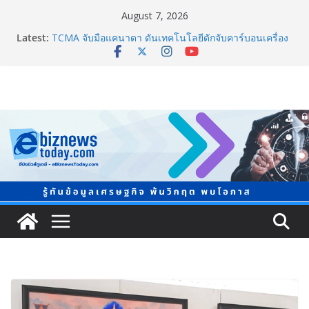
August 7, 2026
Latest:
TCMA จับมือแคนาดา ดันเทคโนโลยีดักจับคาร์บอนเครื่อง
แรกในไทย ปูทางอุตสาหกรรมปูนซีเมนต์สู่ Net Zero 2050
8.8 “ซูเลียน” รวมพลังนักธุรกิจทั่วประเทศ จัดประชุมใหญ่
แห่งปี พบ CEO “ดร.ปิยะวัฒน์” ถ่ายทอดวิสัยทัศน์ธุรกิจ
พร้อมฟรีคอนเสิร์ต “โชค รถแห่” ยกวง
ภาครัฐ-เอกชนจับมือสัมมนาใหญ่ ยกระดับอุตสาหกรรมเซ
รามิกไทยสู่สากล พร้อมชวนผู้ประกอบไทยร่วมงาน
“Ceramics Vietnam & Stone Vietnam 2026”
อลิอันซ์ อยุธยา ส่งเสริมคนไทยเตรียมพร้อมรับมือวิกฤต
เปิดพื้นที่ “Level Up the Care by Allianz Ayudhya
นิทรรศการยกระดับ…ความเป็นห่วง” ในงาน Hug
HeartYai
Guangzhou Yinghao School เผยวิสัยทัศน์การศึกษาที่
พร้อมรับอนาคต