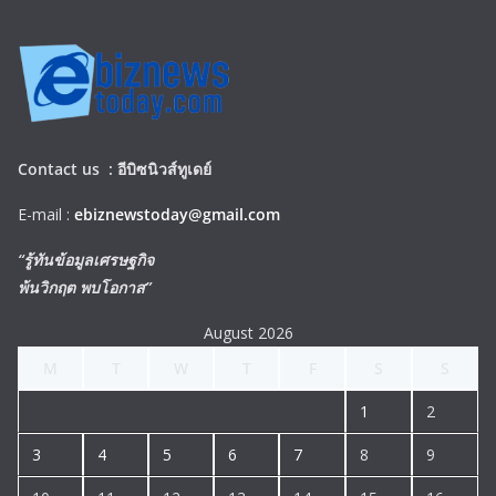
Contact us :
อีบิซนิวส์ทูเดย์
E-mail :
ebiznewstoday@gmail.com
“รู้ทันข้อมูลเศรษฐกิจ
พ้นวิกฤต พบโอกาส”
August 2026
M
T
W
T
F
S
S
1
2
3
4
5
6
7
8
9