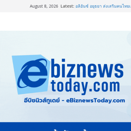
Latest:
อลิอันซ์ อยุธยา ส่งเสริมคนไทยเต
August 8, 2026
“Level Up the Care by Allia
ความเป็นห่วง” ในงาน Hug He
ยิ่งใหญ่ Thailand e-Commerce
ปั้นผู้ประกอบการไทยสู่ตลาดโล
LORDNINE จัดศึกคนดังสายเกม 
the Tenth Lord” เปิดสงครามกิ
ใหม่ เฮเลนา
แพทย์เผย โรคไม่ติดต่อเรื้อรัง
ทำสูญเสียทางเศรษฐกิจมหาศาล
ภาครัฐ-เอกชนจับมือสัมมนาให
สู่สากล พร้อมชวนผู้ประกอบไท
Stone Vietnam 2026”