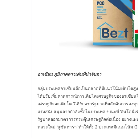
อาเซียน ภูมิภาคดาวเด่นที่น่าจับตา
กลุ่มประเทศอาเซียนถือเป็นตลาดที่มีแนวโน้มเติบโตส
ได้ปรับเพิ่มคาดการณ์การเติบโตเศรษฐกิจของอาเซียนใน
เศรษฐกิจจะเติบโต 7-8% จากรัฐบาลที่ผลักดันการลงท
แรงสนับสนุนจากกำลังซื้อในประเทศ ขณะที่ ‘อินโดนีเซี
รัฐบาลออกมาตรการกระตุ้นเศรษฐกิจต่อเนื่อง อย่างแผน
หลวงใหม่ ‘นูซันตารา’ ทำให้ทั้ง 2 ประเทศมีแนมโน้ม G