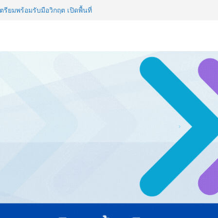
รียมพร้อมรับมือวิกฤต เปิดพื้นที่
nz Ayudhya นิทรรศการยกระดับ…
artYai
 Expo 2026 ผนึกกว่า 50 พันธมิตร
ก คาดเงินสะพัดกว่า 300 ล้านบาท
ไทย ปะทะ ฟิลิปปินส์ ใน “Rise of
ลด์ข้ามประเทศ ฉลองเซิร์ฟเวอร์
 NCDs คร่าชีวิตคนไทยก่อนวัยอันควร
 1.6 ล้านล้านบาทต่อปี
ญ่ ยกระดับอุตสาหกรรมเซรามิกไทย
ยร่วมงาน “Ceramics Vietnam &