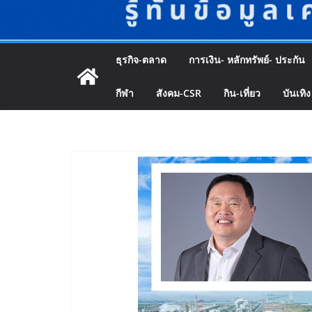
ธุรกิจ-ตลาด
การเงิน- หลักทรัพย์- ประกัน
กีฬา
สังคม-CSR
กิน-เที่ยว
บันเทิง