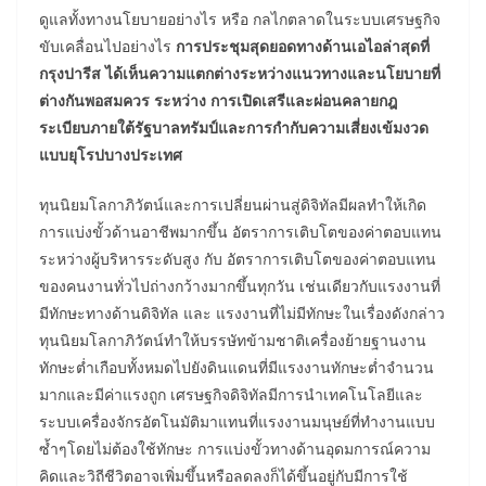
ดูแลทั้งทางนโยบายอย่างไร หรือ กลไกตลาดในระบบเศรษฐกิจ
ขับเคลื่อนไปอย่างไร
การประชุมสุดยอดทางด้านเอไอล่าสุดที่
กรุงปารีส ได้เห็นความแตกต่างระหว่างแนวทางและนโยบายที่
ต่างกันพอสมควร ระหว่าง การเปิดเสรีและผ่อนคลายกฎ
ระเบียบภายใต้รัฐบาลทรัมป์และการกำกับความเสี่ยงเข้มงวด
แบบยุโรปบางประเทศ
ทุนนิยมโลกาภิวัตน์และการเปลี่ยนผ่านสู่ดิจิทัลมีผลทำให้เกิด
การแบ่งขั้วด้านอาชีพมากขึ้น อัตราการเติบโตของค่าตอบแทน
ระหว่างผู้บริหารระดับสูง กับ อัตราการเติบโตของค่าตอบแทน
ของคนงานทั่วไปถ่างกว้างมากขึ้นทุกวัน เช่นเดียวกับแรงงานที่
มีทักษะทางด้านดิจิทัล และ แรงงานที่ไม่มีทักษะในเรื่องดังกล่าว
ทุนนิยมโลกาภิวัตน์ทำให้บรรษัทข้ามชาติเครื่องย้ายฐานงาน
ทักษะต่ำเกือบทั้งหมดไปยังดินแดนที่มีแรงงานทักษะต่ำจำนวน
มากและมีค่าแรงถูก เศรษฐกิจดิจิทัลมีการนำเทคโนโลยีและ
ระบบเครื่องจักรอัตโนมัติมาแทนที่แรงงานมนุษย์ที่ทำงานแบบ
ซ้ำๆโดยไม่ต้องใช้ทักษะ การแบ่งขั้วทางด้านอุดมการณ์ความ
คิดและวิถีชีวิตอาจเพิ่มขึ้นหรือลดลงก็ได้ขึ้นอยู่กับมีการใช้