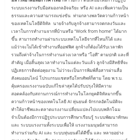
ระบบแรงงานรับมือสมองกลอัจฉริยะ หรือ AI และเพิ่มความเป็น
ธรรมและความสามารถแข่งขัน ท่ามกลางพลวัตความก้าวหน้า
ของเทคโนโลยีดิจิทัล นายจ้างกับลูกจ้างสามารถตกลงวันและ
เวลาในการทำงานจากที่บ้านหรือ “Work from home” ได้มาก
ขึ้น สามารถทำงานผ่านระบบเทคโนโลยีจากที่ไหนก็ได้ และ
แม้ว่าจะไม่ได้เข้าทำงานที่ออฟฟิศ ลูกจ้างก็ต้องได้รับเวลาพัก
รวมถึงค่าจ้างในการทำงานล่วงเวลาหรือ “โอที” ตามปกติ และที่
สำคัญ เมื่อสิ้นสุดเวลาทำงานในแต่ละวันแล้ว ลูกจ้างมีสิทธิที่จะ
ปฏิเสธการติดต่อคุยงาน ไม่ว่าจะเป็นการพิมพ์สื่อสารผ่านสื่อ
สังคมออนไลน์ โปรแกรมแชตหรือโทรศัพท์ก็ตาม โดย พ.ร.บ.
คุ้มครองแรงงานฉบับแก้ไขล่าสุดได้ปรับปรุงให้มีความ
สอดคล้องกับสถานการณ์การทำงานในโลกยุคดิจิทัลมากขึ้น
ความก้าวหน้าของเทคโนโลยี AI หุ่นยนต์ จักรกลอัตโนมัติจะ
ทำให้อาชีพและตลาดแรงงานเปลี่ยนแปลงไปแบบพลิกโฉม
จำเป็นต้องมีการปฏิรูประบบการศึกษาเรียนรู้ ระบบพัฒนาทักษะ
และ ระบบแรงงานทั้งระบบเพื่อให้ แรงงานมนุษย์สามารถ
ทำงานร่วมกับ AI และ ระบบหุ่นยนต์ได้ดีขึ้น และ หลายอย่าง