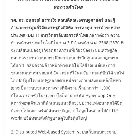
หอการค้าไทย
รศ. ดร. อนุสรณ์ ธรรมใจ คณบดีคณะเศรษฐศาสตร์ และผู้
อำนวยการศูนย์วิจัยเศรษฐกิจดิจิทัล การลงทุน การค้าระหว่าง
ประเทศ (
DEIIT) มหาวิทยาลัยหอการค้าไทย
กล่าวต่อว่า ความ
ก้าวหน้าทางเทคโนโลยีในช่วง 3 ปีข้างหน้า พ.ศ. 2568-2570 ที่
จะเปลี่ยนแปลงธุรกิจอุตสาหกรรมที่เกี่ยวข้องระบบเศรษฐกิจ
ตลาดแรงงาน ระบบการศึกษา ระบบกำกับดูแลและกฎหมาย
ได้แก่ 1. กลุ่มความก้าวหน้าทางเทคโนโลยีรถยนต์และการ
ขนส่งคมนาคม รถยนต์ EV รถยนต์ไร้คนขับ รถยนต์บินได้ รถไฟ
ไฮเปอร์ลูปโดยแคปซูลลอยตัวเหนือรางด้วยพลังแม่เหล็กไฟฟ้า
(อาจเป็นระบบขนส่งทางรางที่มีความเร็วมากกว่า 1,000
กิโลเมตรต่อชั่วโมง) อย่างไรก็ตาม บริษัท Hyperloop One
สตาร์ทอัพเจ้าแรกที่นำเสนอแนวคิดระบบรางแห่งอนาคตได้ปิด
กิจการไปและ “ทรัพย์สินทางปัญญา” ได้ถูกโอนย้ายไปยัง DP
World บริษัทขนส่งที่รัฐบาลดูไบถือหุ้นใหญ่
2. Distributed Web-based System ระบบเว็บแบบกระจาย