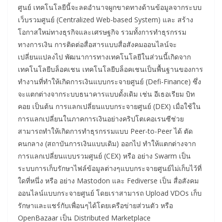
ศูนย์ เทคโนโลยีนี้จะลดอำนาจผูกขาดทางด้านข้อมูลจากระบบ
เว็บรวมศูนย์ (Centralized Web-based System) และ สร้าง
โอกาสใหม่ทางธุรกิจและเศรษฐกิจ รวมทั้งการทำธุรกรรม
ทางการเงิน การติดต่อสื่อสารแบบสื่อสังคมออนไลน์จะ
เปลี่ยนแปลงไป พัฒนาการทางเทคโนโลยีในส่วนนี้เกิดจาก
เทคโนโลยีบล็อคเชน เทคโนโลยีบล็อคเชนเป็นพื้นฐานของการ
ทำงานที่ทำให้เกิดการเงินแบบกระจายศูนย์ (Defi-Finance) ซึ่ง
จะแตกต่างจากระบบธนาคารแบบดั้งเดิม เช่น อีเธอเรียม บิท
คอย เป็นต้น การแลกเปลี่ยนแบบกระจายศูนย์ (DEX) เมื่อใช้ใน
การแลกเปลี่ยนในภาคการเงินอย่างคริปโตเคอเรนซีช่วย
สามารถทำให้เกิดการทำธุรกรรมแบบ Peer-to-Peer ได้ ตัด
คนกลาง (สถาบันการเงินแบบเดิม) ออกไป ทำให้แตกต่างจาก
การแลกเปลี่ยนแบบรวมศูนย์ (CEX) หรือ อย่าง Swarm เป็น
ระบบการเก็บรักษาไฟล์ข้อมูลต่างๆแบบกระจายศูนย์ไม่เก็บไว้ที่
ใดที่หนึ่ง หรือ อย่าง Mastodon และ Fediverse เป็น สื่อสังคม
ออนไลน์แบบกระจายศูนย์ โดยเราสามารถ Upload VDOs เก็บ
รักษาและแชร์กับเพื่อนๆได้โดยเครือข่ายส่วนตัว หรือ
OpenBazaar เป็น Distributed Marketplace