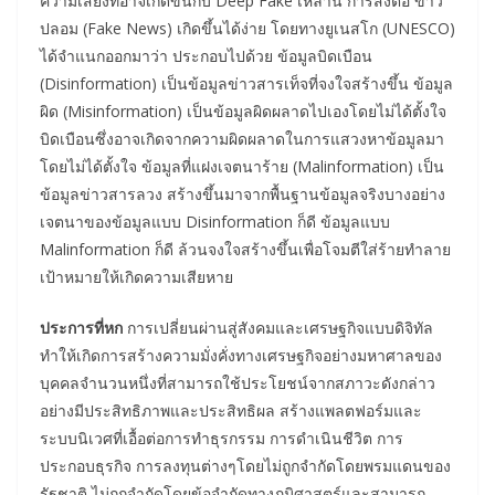
ความเสี่ยงที่อาจเกิดขึ้นกับ Deep Fake เหล่านี้ การส่งต่อ ข่าว
ปลอม (Fake News) เกิดขึ้นได้ง่าย โดยทางยูเนสโก (UNESCO)
ได้จำแนกออกมาว่า ประกอบไปด้วย ข้อมูลบิดเบือน
(Disinformation) เป็นข้อมูลข่าวสารเท็จที่จงใจสร้างขึ้น ข้อมูล
ผิด (Misinformation) เป็นข้อมูลผิดผลาดไปเองโดยไม่ได้ตั้งใจ
บิดเบือนซึ่งอาจเกิดจากความผิดผลาดในการแสวงหาข้อมูลมา
โดยไม่ได้ตั้งใจ ข้อมูลที่แฝงเจตนาร้าย (Malinformation) เป็น
ข้อมูลข่าวสารลวง สร้างขึ้นมาจากพื้นฐานข้อมูลจริงบางอย่าง
เจตนาของข้อมูลแบบ Disinformation ก็ดี ข้อมูลแบบ
Malinformation ก็ดี ล้วนจงใจสร้างขึ้นเพื่อโจมตีใส่ร้ายทำลาย
เป้าหมายให้เกิดความเสียหาย
ประการที่หก
การเปลี่ยนผ่านสู่สังคมและเศรษฐกิจแบบดิจิทัล
ทำให้เกิดการสร้างความมั่งคั่งทางเศรษฐกิจอย่างมหาศาลของ
บุคคลจำนวนหนึ่งที่สามารถใช้ประโยชน์จากสภาวะดังกล่าว
อย่างมีประสิทธิภาพและประสิทธิผล สร้างแพลตฟอร์มและ
ระบบนิเวศที่เอื้อต่อการทำธุรกรรม การดำเนินชีวิต การ
ประกอบธุรกิจ การลงทุนต่างๆโดยไม่ถูกจำกัดโดยพรมแดนของ
รัฐชาติ ไม่ถูกจำกัดโดยข้อจำกัดทางภูมิศาสตร์และสามารถ