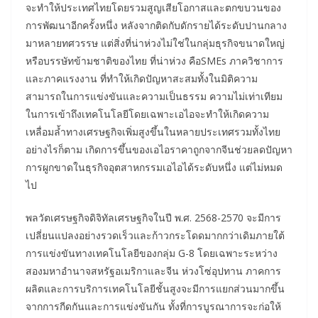
จะทำให้ประเทศไทยโดยรวมสูญเสียโอกาสและตกขบวนของ
การพัฒนาอีกครั้งหนึ่ง หลังจากติดกับดักรายได้ระดับปานกลาง
มาหลายทศวรรษ แต่สิ่งที่น่าห่วงไม่ใช่ในกลุ่มธุรกิจขนาดใหญ่
หรือบรรษัทข้ามชาติของไทย ที่น่าห่วง คือSMEs ภาควิชาการ
และภาคแรงงาน ที่ทำให้เกิดปัญหาสะสมทั้งในมิติความ
สามารถในการแข่งขันและความเป็นธรรม ความไม่เท่าเทียม
ในการเข้าถึงเทคโนโลยีโดยเฉพาะเอไอจะทำให้เกิดความ
เหลื่อมล้ำทางเศรษฐกิจเพิ่มสูงขึ้นในหลายประเทศรวมทั้งไทย
อย่างไรก็ตาม เกิดการขึ้นของเอไอราคาถูกจากจีนช่วยลดปัญหา
การผูกขาดในธุรกิจอุตสาหกรรมเอไอได้ระดับหนึ่ง แต่ไม่หมด
ไป
พลวัตเศรษฐกิจดิจิทัลเศรษฐกิจในปี พ.ศ. 2568-2570 จะมีการ
เปลี่ยนแปลงอย่างรวดเร็วและก้าวกระโดดมากกว่าเดิมภายใต้
การแข่งขันทางเทคโนโลยีของกลุ่ม G-8 โดยเฉพาะระหว่าง
สองมหาอำนาจสหรัฐอเมริกาและจีน ห่วงโซ่อุปทาน ภาคการ
ผลิตและการบริการเทคโนโลยีชั้นสูงจะมีการแยกส่วนมากขึ้น
จากการกีดกันและการแข่งขันกัน ทั้งที่การบูรณาการจะก่อให้