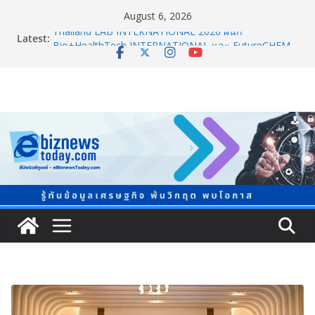
August 6, 2026
Latest:
Thailand LAB INTERNATIONAL 2026 ผนึก
Bio+HealthTech INTERNATIONAL และ FutureCHEM
INTERNATIONAL เปิดเวที AI ขับเคลื่อนนวัตกรรม
วิทยาศาสตร์และสุขภาพ
อินฟอร์มา มาร์เก็ตส์ ผนึกเครือข่ายธุรกิจท่องเที่ยว-บริการ
จัด Food & Hospitality Thailand 2026เชื่อม 4 งานใหญ่
สร้างโอกาสธุรกิจครบวงจร
TCMA จับมือแคนาดา ดันเทคโนโลยีดักจับคาร์บอนเครื่อง
แรกในไทย ปูทางอุตสาหกรรมปูนซีเมนต์สู่ Net Zero 2050
8.8 “ซูเลียน” รวมพลังนักธุรกิจทั่วประเทศ จัดประชุมใหญ่
แห่งปี พบ CEO “ดร.ปิยะวัฒน์” ถ่ายทอดวิสัยทัศน์ธุรกิจ
พร้อมฟรีคอนเสิร์ต “โชค รถแห่” ยกวง
สตาร์ทวันนี้ Franchise Expo Thailand & TESE 2026 พบ
ทัพธุรกิจ&แฟรนไชส์ ซัพพลายเออร์สินค้า ลดใหญ่กว่า
250 บูธ คาดเงินสะพัด 220 ลบ.