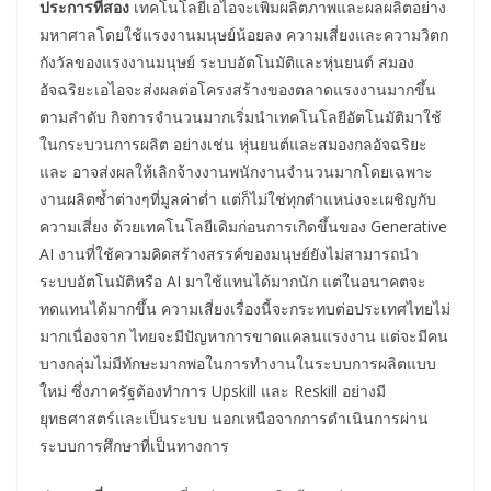
ประการที่สอง
เทคโนโลยีเอไอจะเพิ่มผลิตภาพและผลผลิตอย่าง
มหาศาลโดยใช้แรงงานมนุษย์น้อยลง ความเสี่ยงและความวิตก
กังวัลของแรงงานมนุษย์ ระบบอัตโนมัติและหุ่นยนต์ สมอง
อัจฉริยะเอไอจะส่งผลต่อโครงสร้างของตลาดแรงงานมากขึ้น
ตามลำดับ กิจการจำนวนมากเริ่มนำเทคโนโลยีอัตโนมัติมาใช้
ในกระบวนการผลิต อย่างเช่น หุ่นยนต์และสมองกลอัจฉริยะ
และ อาจส่งผลให้เลิกจ้างงานพนักงานจำนวนมากโดยเฉพาะ
งานผลิตซ้ำต่างๆที่มูลค่าต่ำ แต่ก็ไม่ใช่ทุกตำแหน่งจะเผชิญกับ
ความเสี่ยง ด้วยเทคโนโลยีเดิมก่อนการเกิดขึ้นของ Generative
AI งานที่ใช้ความคิดสร้างสรรค์ของมนุษย์ยังไม่สามารถนำ
ระบบอัตโนมัติหรือ AI มาใช้แทนได้มากนัก แต่ในอนาคตจะ
ทดแทนได้มากขึ้น ความเสี่ยงเรื่องนี้จะกระทบต่อประเทศไทยไม่
มากเนื่องจาก ไทยจะมีปัญหาการขาดแคลนแรงงาน แต่จะมีคน
บางกลุ่มไม่มีทักษะมากพอในการทำงานในระบบการผลิตแบบ
ใหม่ ซึ่งภาครัฐต้องทำการ Upskill และ Reskill อย่างมี
ยุทธศาสตร์และเป็นระบบ นอกเหนือจากการดำเนินการผ่าน
ระบบการศึกษาที่เป็นทางการ