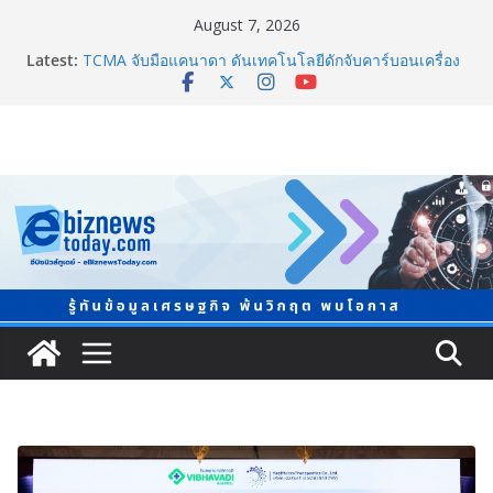
August 7, 2026
Latest:
TCMA จับมือแคนาดา ดันเทคโนโลยีดักจับคาร์บอนเครื่อง
แรกในไทย ปูทางอุตสาหกรรมปูนซีเมนต์สู่ Net Zero 2050
แพทย์เผย โรคไม่ติดต่อเรื้อรัง NCDs คร่าชีวิตคนไทยก่อน
วัยอันควร ทำสูญเสียทางเศรษฐกิจมหาศาล 1.6 ล้านล้าน
บาทต่อปี
ภาครัฐ-เอกชนจับมือสัมมนาใหญ่ ยกระดับอุตสาหกรรมเซ
รามิกไทยสู่สากล พร้อมชวนผู้ประกอบไทยร่วมงาน
“Ceramics Vietnam & Stone Vietnam 2026”
อลิอันซ์ อยุธยา ส่งเสริมคนไทยเตรียมพร้อมรับมือวิกฤต
เปิดพื้นที่ “Level Up the Care by Allianz Ayudhya
นิทรรศการยกระดับ…ความเป็นห่วง” ในงาน Hug
HeartYai
Guangzhou Yinghao School เผยวิสัยทัศน์การศึกษาที่
พร้อมรับอนาคต