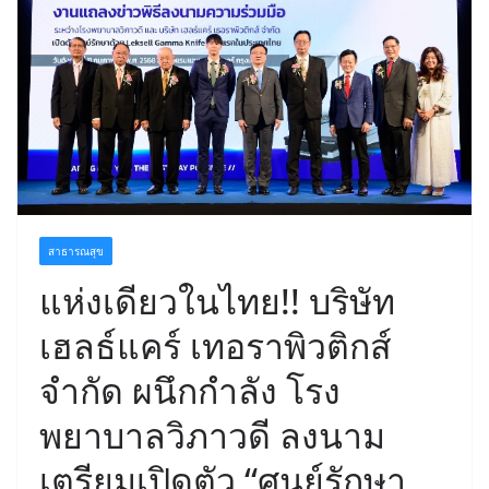
สาธารณสุข
แห่งเดียวในไทย!! บริษัท
เฮลธ์แคร์ เทอราพิวติกส์
จำกัด ผนึกกำลัง โรง
พยาบาลวิภาวดี ลงนาม
เตรียมเปิดตัว “ศูนย์รักษา