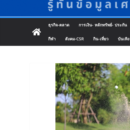
ธุรกิจ-ตลาด
การเงิน- หลักทรัพย์- ประกัน
กีฬา
สังคม-CSR
กิน-เที่ยว
บันเทิง