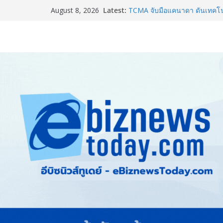
Latest:
Guangzhou Yinghao School เผย
August 8, 2026
อนาคต
TCMA จับมือแคนาดา ดันเทคโนโ
ไทย ปูทางอุตสาหกรรมปูนซีเมนต
แพทย์เผย โรคไม่ติดต่อเรื้อรัง
ทำสูญเสียทางเศรษฐกิจมหาศาล
ภาครัฐ-เอกชนจับมือสัมมนาให
สู่สากล พร้อมชวนผู้ประกอบไท
Stone Vietnam 2026”
อลิอันซ์ อยุธยา ส่งเสริมคนไทยเต
“Level Up the Care by Allia
ความเป็นห่วง” ในงาน Hug He