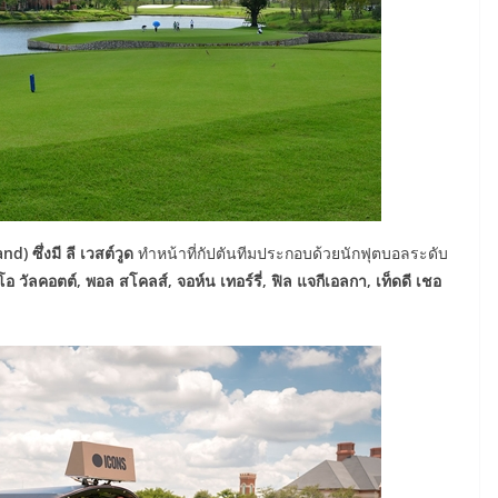
) ซึ่งมี ลี เวสต์วูด
ทำหน้าที่กัปตันทีมประกอบด้วยนักฟุตบอลระดับ
ีโอ วัลคอตต์, พอล สโคลส์, จอห์น เทอร์รี่, ฟิล แจกีเอลกา, เท็ดดี เชอ