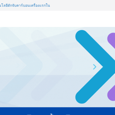
วิสัยทัศน์การศึกษาที่พร้อมรับ
ลยีดักจับคาร์บอนเครื่องแรกใน
์สู่ Net Zero 2050
 NCDs คร่าชีวิตคนไทยก่อนวัยอันควร
 1.6 ล้านล้านบาทต่อปี
ญ่ ยกระดับอุตสาหกรรมเซรามิกไทย
ยร่วมงาน “Ceramics Vietnam &
รียมพร้อมรับมือวิกฤต เปิดพื้นที่
nz Ayudhya นิทรรศการยกระดับ…
artYai