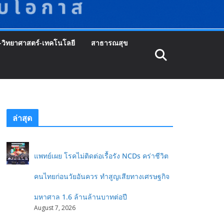
-วิทยาศาสตร์-เทคโนโลยี
สาธารณสุข
ล่าสุด
แพทย์เผย โรคไม่ติดต่อเรื้อรัง NCDs คร่าชีวิต
คนไทยก่อนวัยอันควร ทำสูญเสียทางเศรษฐกิจ
มหาศาล 1.6 ล้านล้านบาทต่อปี
August 7, 2026