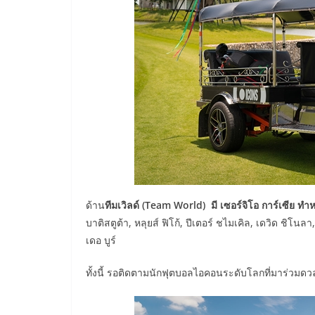
ด้าน
ทีมเวิลด์ (
Team World) มี เซอร์จิโอ การ์เซีย ทำหน
บาติสตูต้า, หลุยส์ ฟิโก้, ปีเตอร์ ชไมเคิล, เดวิด ชิโนล
เดอ บูร์
ทั้งนี้ รอติดตามนักฟุตบอลไอคอนระดับโลกที่มาร่วมดวลวง