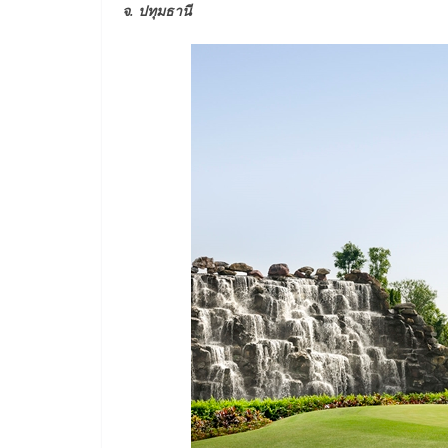
จ. ปทุมธานี