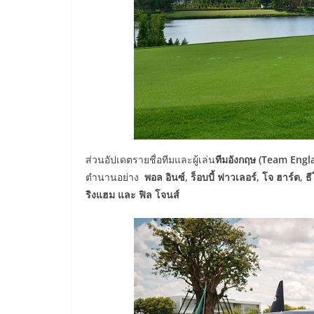
ส่วนอัปเดตรายชื่อทีมและผู้เล่น
ทีมอังกฤษ (
Team England
ตำนานอย่าง
พอล อินซ์
, ร็อบบี้ ฟาวเลอร์, โจ ฮาร์ต, ธ
ริงแฮม และ ฟิล โจนส์