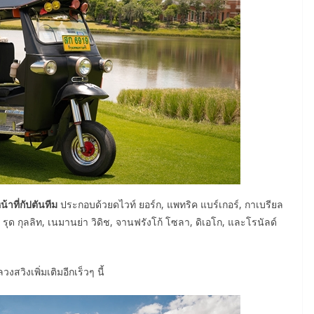
้าที่กัปตันทีม
ประกอบด้วยดไวท์ ยอร์ก, แพทริค แบร์เกอร์, กาเบรียล
า, รุด กุลลิท, เนมานย่า วิดิช, จานฟรังโก้ โซลา, ดิเอโก, และโรนัลด์
สวิงเพิ่มเติมอีกเร็วๆ นี้