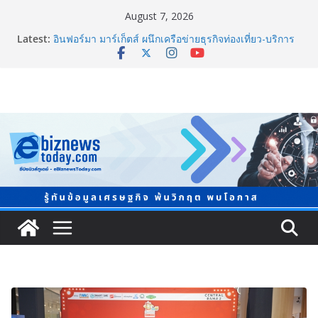
August 7, 2026
Latest:
อินฟอร์มา มาร์เก็ตส์ ผนึกเครือข่ายธุรกิจท่องเที่ยว-บริการ
จัด Food & Hospitality Thailand 2026เชื่อม 4 งานใหญ่
สร้างโอกาสธุรกิจครบวงจร
TCMA จับมือแคนาดา ดันเทคโนโลยีดักจับคาร์บอนเครื่อง
แรกในไทย ปูทางอุตสาหกรรมปูนซีเมนต์สู่ Net Zero 2050
8.8 “ซูเลียน” รวมพลังนักธุรกิจทั่วประเทศ จัดประชุมใหญ่
แห่งปี พบ CEO “ดร.ปิยะวัฒน์” ถ่ายทอดวิสัยทัศน์ธุรกิจ
พร้อมฟรีคอนเสิร์ต “โชค รถแห่” ยกวง
สตาร์ทวันนี้ Franchise Expo Thailand & TESE 2026 พบ
ทัพธุรกิจ&แฟรนไชส์ ซัพพลายเออร์สินค้า ลดใหญ่กว่า
250 บูธ คาดเงินสะพัด 220 ลบ.
Thailand LAB INTERNATIONAL 2026 ผนึก
Bio+HealthTech INTERNATIONAL และ FutureCHEM
INTERNATIONAL เปิดเวที AI ขับเคลื่อนนวัตกรรม
วิทยาศาสตร์และสุขภาพ