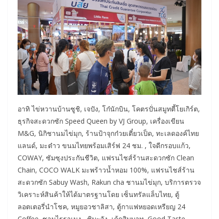
อาทิ ไข่หวานบ้านซูชิ, เจปัง, โก๋นักบิน, โคตรปั่นสมูทตี้โยเกิร์ต,
ธุรกิจสะดวกซัก Speed Queen by VJ Group, เครื่องเขียน
M&G, นิกิชานมไข่มุก, ร้านป้าจุกก๋วยเตี๋ยวเป็ด, ทะเลดองค์ไทย
แลนด์, มะต๋าว ขนมไทยพร้อมเสิร์ฟ 24 ชม. , ใจดีกรอบแก้ว,
COWAY, ซัมซุงประกันชีวิต, แฟรนไชส์ร้านสะดวกซัก Clean
Chain, COCO WALK มะพร้าวน้ำหอม 100%, แฟรนไชส์ร้าน
สะดวกซัก Sabuy Wash, Rakun cha ชานมไข่มุก, บริการตรวจ
วิเคราะห์สินค้าให้ได้มาตรฐานโดย เซ็นทรัลแล็บไทย, ตู้
ลอตเตอรี่นำโชค, หมูยอวชาลิสา, ตู้กาแฟหยอดเหรียญ 24
Coffee, ซามูไรราเมง, ชิบะจัง, เค้กสิบบาท, Good Taste