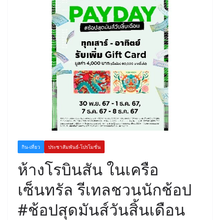
กิน-เที่ยว
ประชาสัมพันธ์-โปรโมชั่น
ห้างโรบินสัน ในเครือ
เซ็นทรัล รีเทลชวนนักช้อป
#ช้อปสุดมันส์วันสิ้นเดือน