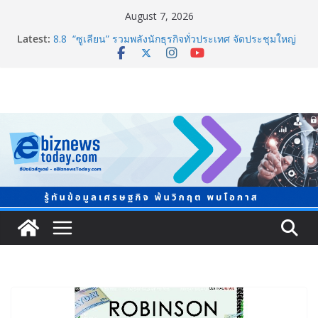
August 7, 2026
Latest:
8.8 “ซูเลียน” รวมพลังนักธุรกิจทั่วประเทศ จัดประชุมใหญ่
แห่งปี พบ CEO “ดร.ปิยะวัฒน์” ถ่ายทอดวิสัยทัศน์ธุรกิจ
พร้อมฟรีคอนเสิร์ต “โชค รถแห่” ยกวง
ภาครัฐ-เอกชนจับมือสัมมนาใหญ่ ยกระดับอุตสาหกรรมเซ
รามิกไทยสู่สากล ด้าน MMI Asia ชวนผู้ประกอบไทยร่วม
“Ceramics Vietnam & Stone Vietnam 2026”
อลิอันซ์ อยุธยา ส่งเสริมคนไทยเตรียมพร้อมรับมือวิกฤต
เปิดพื้นที่ “Level Up the Care by Allianz Ayudhya
นิทรรศการยกระดับ…ความเป็นห่วง” ในงาน Hug
HeartYai
Guangzhou Yinghao School เผยวิสัยทัศน์การศึกษาที่
พร้อมรับอนาคต
TCMA จับมือแคนาดา ดันเทคโนโลยีดักจับคาร์บอนเครื่อง
แรกในไทย ปูทางอุตสาหกรรมปูนซีเมนต์สู่ Net Zero 2050