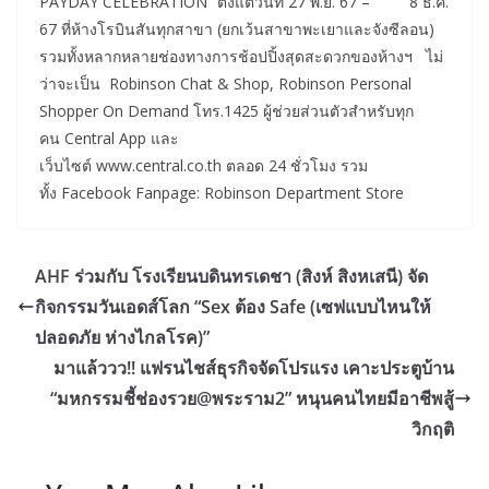
PAYDAY CELEBRATION” ตั้งแต่วันที่ 27 พ.ย. 67 – 8 ธ.ค.
67 ที่ห้างโรบินสันทุกสาขา (ยกเว้นสาขาพะเยาและจังซีลอน)
รวมทั้งหลากหลายช่องทางการช้อปปิ้งสุดสะดวกของห้างฯ ไม่
ว่าจะเป็น Robinson Chat & Shop, Robinson Personal
Shopper On Demand โทร.1425 ผู้ช่วยส่วนตัวสำหรับทุก
คน Central App และ
เว็บไซต์ www.central.co.th ตลอด 24 ชั่วโมง รวม
ทั้ง Facebook Fanpage: Robinson Department Store
AHF ร่วมกับ โรงเรียนบดินทรเดชา (สิงห์ สิงหเสนี) จัด
กิจกรรมวันเอดส์โลก “Sex ต้อง Safe (เซฟแบบไหนให้
ปลอดภัย ห่างไกลโรค)”
มาแล้ววว!! แฟรนไชส์ธุรกิจจัดโปรแรง เคาะประตูบ้าน
“มหกรรมชี้ช่องรวย@พระราม2” หนุนคนไทยมีอาชีพสู้
วิกฤติ