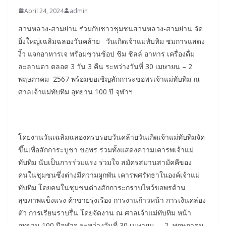
April 24, 2024
admin
สวนหลวง-สามย่าน ร่วมกับชาวชุมชนสวนหลวง-สามย่าน จัด
ยิ่งใหญ่เฉลิมฉลองวันคล้าย วันเกิดเจ้าแม่ทับทิม ชมการแสดง
งิ้ว แจกอาหารเจ พร้อมชวนช้อป ชิม ชิลล์ อาหาร เครื่องดื่ม
ละลานตา ตลอด 3 วัน 3 คืน ระหว่างวันที่ 30 เมษายน – 2
พฤษภาคม 2567 พร้อมขอเชิญสักการะขอพรเจ้าแม่ทับทิม ณ
ศาลเจ้าแม่ทับทิม อุทยาน 100 ปี จุฬาฯ
โดยงานวันเฉลิมฉลองครบรอบวันคล้ายวันเกิดเจ้าแม่ทับทิมจัด
ขึ้นเพื่อสักการะบูชา ขอพร รวมทั้งแสดงความเคารพเจ้าแม่
ทับทิม นับเป็นการร่วมแรง ร่วมใจ สมัครสมานสามัคคีของ
คนในชุมชนซึ่งต่างมีความผูกพัน เคารพศรัทธาในองค์เจ้าแม่
ทับทิม โดยคนในชุมชนต่างสักการะกราบไหว้ขอพรด้าน
สุขภาพแข็งแรง ค้าขายรุ่งเรือง การงานก้าวหน้า การเงินคล่อง
ตัว การเรียนราบรื่น โดยจัดงาน ณ ศาลเจ้าแม่ทับทิม หน้า
อุทยาน 100 ปีจุฬาฯ ระหว่างวันที่ 30 เมษายน – 2 พฤษภาคม