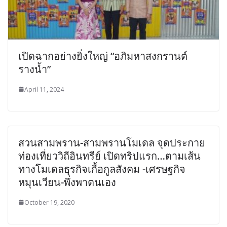
เปิดฉากอย่างยิ่งใหญ่ “อภิมหาสงกรานต์
รางน้ำ”
April 11, 2024
สวนสามพราน-สามพรานโมเดล จุดประกาย
ท่องเที่ยววิถีอินทรีย์ เปิดทริปแรก…ตามเส้น
ทางโมเดลธุรกิจเกื้อกูลสังคม -เศรษฐกิจ
หมุนเวียน-พึ่งพาตนเอง
October 19, 2020