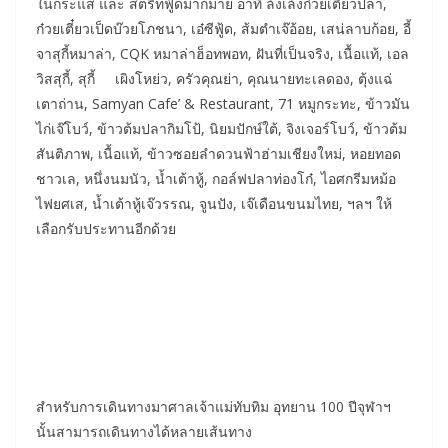
ในกระแส และ สตรีทฟู้ดมากมาย อาทิ ล้งเล้งก๋วยเตี๋ยวปลา,
ก๋วยเตี๋ยวเป็ดบ๊วยโภชนา, เอ๋ซีฟู้ด, ส้มตำเจ๊อ้อย, เสน่ลาบก้อย, อี้
จาสุกี้หมาล่า, CQK หมาล่าฮ็อทพอท, ฝันที่เป็นจริง, เนื้อแท้, เอล
วิสสุกี้, สุกี้ เผิงโหย่ว, ครัวคุณย่า, คุณนายทะเลดอง, ตุ้งแฉ่
เตาถ่าน, Samyan Cafe’ & Restaurant, 71 หมูกระทะ, ข้าวมัน
ไก่เจ๊โบว์, ข้าวต้มปลากิมโป้, นิยมปักษ์ใต้, จิงเจอร์โบว์, ข้าวต้ม
สันติภาพ, เนื้อแท้, ข้าวซอยลำดวนฟ้าฮ่ามเชียงใหม่, หอยทอด
ชาวเล, หนึ่งนมนัว, น้ำเต้าหู้, กอล์ฟปลาท่องโก๋, ไอศกรีมหม้อ
ไฟยศเส, น้ำเต้าหู้เจ๊วรรณ, จูนปัง, เจ๊เดือนขนมไทย, ฯลฯ ให้
เลือกรับประทานอีกด้วย
สำหรับการเดินทางมาศาลเจ้าแม่ทับทิม อุทยาน 100 ปีจุฬาฯ
นั้นสามารถเดินทางได้หลายเส้นทาง