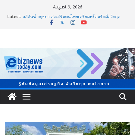
August 9, 2026
Latest:
อลิอันซ์ อยุธยา ส่งเสริมคนไทยเตรียมพร้อมรับมือวิกฤต
เปิดพื้นที่ “Level Up the Care by Allianz Ayudhya
นิทรรศการยกระดับ…ความเป็นห่วง” ในงาน Hug
HeartYai
ยิ่งใหญ่ Thailand e-Commerce Expo 2026 ผนึกกว่า 50
พันธมิตร ปั้นผู้ประกอบการไทยสู่ตลาดโลก คาดเงินสะพัด
กว่า 300 ล้านบาท
LORDNINE จัดศึกคนดังสายเกม ไทย ปะทะ ฟิลิปปินส์ ใน
“Rise of the Tenth Lord” เปิดสงครามกิลด์ข้ามประเทศ
ฉลองเซิร์ฟเวอร์ใหม่ เฮเลนา
แพทย์เผย โรคไม่ติดต่อเรื้อรัง NCDs คร่าชีวิตคนไทยก่อน
วัยอันควร ทำสูญเสียทางเศรษฐกิจมหาศาล 1.6 ล้านล้าน
บาทต่อปี
ภาครัฐ-เอกชนจับมือสัมมนาใหญ่ ยกระดับอุตสาหกรรมเซ
รามิกไทยสู่สากล พร้อมชวนผู้ประกอบไทยร่วมงาน
“Ceramics Vietnam & Stone Vietnam 2026”