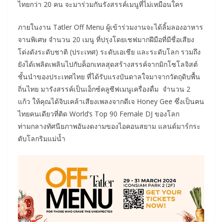
ไทยกว่า 20 คน จะมาร่วมกันรังสรรค์เมนูที่ไม่เหมือนใคร
ภายในงาน Tatler Off Menu ผู้เข้าร่วมงานจะได้ลิ้มลองอาหาร
จานพิเศษ จำนวน 20 เมนู ที่ปรุงโดยเชฟมากฝีมือที่มีชื่อเสียง
โด่งดังระดับชาติ (ประเทศ) ระดับเอเชีย และระดับโลก รวมถึง
ยังได้เพลิดเพลินไปกับค็อกเทลสุดสร้างสรรค์จากมิกโซโลจิสต์
ชั้นนำของประเทศไทย ที่ได้รับแรงบันดาลใจมาจากวัตถุดิบพื้น
ถิ่นไทย มารังสรรค์เป็นเอ็กซ์คลูซีฟเมนูเครื่องดื่ม จำนวน 2
แก้ว ให้คุณได้จิบเคล้าเสียงเพลงจากดีเจ Honey Gee ซึ่งเป็นคน
ไทยคนเดียวที่ติด World’s Top 90 Female DJ ของโลก
ท่ามกลางทัศนียภาพอันงดงามของไอคอนสยาม แลนด์มาร์กระ
ดับโลกริมแม่น้ำ