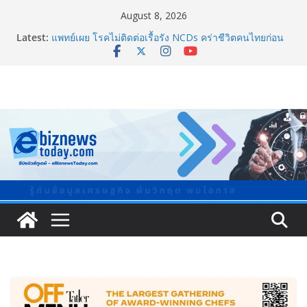
August 8, 2026
Latest:
แพทย์เผย โรคไม่ติดต่อเรื้อรัง NCDs คร่าชีวิตคนไทยก่อน
วัยอันควร ทำสูญเสียทางเศรษฐกิจมหาศาล 1.6 ล้านล้าน
บาทต่อปี
ภาครัฐ-เอกชนจับมือสัมมนาใหญ่ ยกระดับอุตสาหกรรมเซ
รามิกไทยสู่สากล พร้อมชวนผู้ประกอบไทยร่วมงาน
“Ceramics Vietnam & Stone Vietnam 2026”
อลิอันซ์ อยุธยา ส่งเสริมคนไทยเตรียมพร้อมรับมือวิกฤต
เปิดพื้นที่ “Level Up the Care by Allianz Ayudhya
นิทรรศการยกระดับ…ความเป็นห่วง” ในงาน Hug
HeartYai
ยิ่งใหญ่ Thailand e-Commerce Expo 2026 ผนึกกว่า 50
พันธมิตร ปั้นผู้ประกอบการไทยสู่ตลาดโลก คาดเงินสะพัด
กว่า 300 ล้านบาท
LORDNINE จัดศึกคนดังสายเกม ไทย ปะทะ ฟิลิปปินส์ ใน
“Rise of the Tenth Lord” เปิดสงครามกิลด์ข้ามประเทศ
ฉลองเซิร์ฟเวอร์ใหม่ เฮเลนา