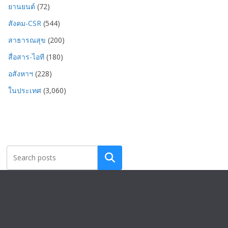
ยานยนต์
(72)
สังคม-CSR
(544)
สาธารณสุข
(200)
สื่อสาร-ไอที
(180)
อสังหาฯ
(228)
ในประเทศ
(3,060)
Search