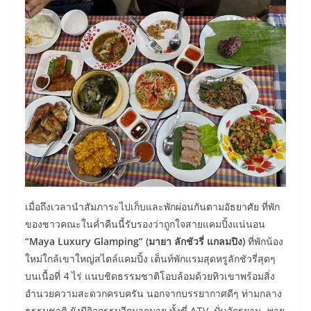
เมื่อถึงเวลานำสัมภาระไปเก็บและพักผ่อนกันตามอัธยาศัย ที่พัก
ของชาวคณะในค่ำคืนนี้รับรองว่าถูกใจสายแคมปิ้งแน่นอน
“Maya Luxury Glamping” (มายา ลักชัวรี่ แกลมปิง)
ที่พักน้อง
ใหม่ใกล้เขาใหญ่สไตล์แคมปิ้ง ​เต็นท์พักแรมสุดหรูลักชัวรี่สุดๆ​
บนเนื้อที่ 4​ ไร่​ แนบชิดธรรมชาติโอบล้อมด้วยทิวเขา​พร้อมสิ่ง
อำนวยความสะดวกครบครัน​ นอกจากบรรยากาศดีๆ ท่ามกลาง
ธรรมชาติ ยังมีกิจกรรมอีกมากมาย ทั้งขี่ ATV, ปั่นจักรยาน, พาย