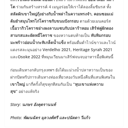
โต
ร่วมกันสร้างสรรค์ 4 เมนูอร่อยให้เราได้ลองลิ้มชิมรส ทั้ง
สลัดผักเขาใหญ่กุ้งย่างกับน้ำพล่าในความทรงจำ,
คอนซอมเม่
ต้มยำสมุนไพรไก่โคราชกับขนมปังกรอบ
ตามด้วยเมนคอร์ส
เนื้อวากิวโคราชย่างผงลาบแซบกับปลาร้าหอม เสิร์ฟคู่ผักดอง
สามรสและผัดหมี่โคราช
ของหวานตบท้ายเป็น
ทับทิมกรอบ
มะพร้าวอ่อนน้ำกะทิเกล็ดน้ำแข็ง
พร้อมดื่มด่ำไวน์ขาวและไวน์
แดงรสละมุนอย่าง
Verdelho 2021,
Heritage Syrah 2021
และ
Osoke 2022
ที่หมุนเวียนมาเสิร์ฟจนจบอาหารมื้อพิเศษนี้
ก่อนเดินทางกลับกรุงเทพฯ ยังได้มะม่วงน้ำปลาหวานเป็นของ
ฝากปิดทริปการเดินทางท่องเที่ยวสองวันหนึ่งคืนที่แสนพิเศษใน
เขาใหญ่
มากี่ครั้งก็สุขทุกทีสมกับเป็น​
“หุบเขาแห่งความ
สุข”
อย่างแท้จริง
Story: นภษร อังคุตรานนท์
Photo: พัฒนฉัตร มุลวงศ์ศรี และปนัดดา วีแก้ว