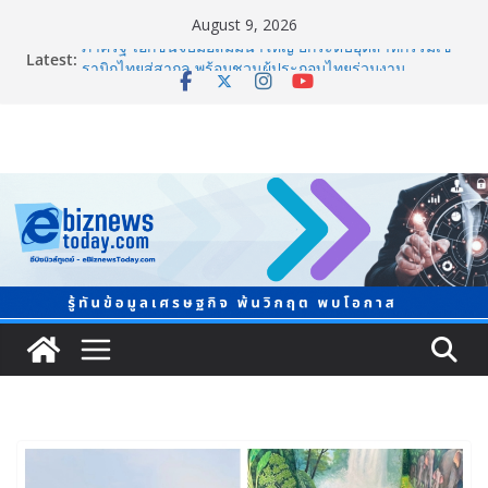
August 9, 2026
Latest:
ภาครัฐ-เอกชนจับมือสัมมนาใหญ่ ยกระดับอุตสาหกรรมเซ
รามิกไทยสู่สากล พร้อมชวนผู้ประกอบไทยร่วมงาน
“Ceramics Vietnam & Stone Vietnam 2026”
อลิอันซ์ อยุธยา ส่งเสริมคนไทยเตรียมพร้อมรับมือวิกฤต
เปิดพื้นที่ “Level Up the Care by Allianz Ayudhya
นิทรรศการยกระดับ…ความเป็นห่วง” ในงาน Hug
HeartYai
ยิ่งใหญ่ Thailand e-Commerce Expo 2026 ผนึกกว่า 50
พันธมิตร ปั้นผู้ประกอบการไทยสู่ตลาดโลก คาดเงินสะพัด
กว่า 300 ล้านบาท
LORDNINE จัดศึกคนดังสายเกม ไทย ปะทะ ฟิลิปปินส์ ใน
“Rise of the Tenth Lord” เปิดสงครามกิลด์ข้ามประเทศ
ฉลองเซิร์ฟเวอร์ใหม่ เฮเลนา
แพทย์เผย โรคไม่ติดต่อเรื้อรัง NCDs คร่าชีวิตคนไทยก่อน
วัยอันควร ทำสูญเสียทางเศรษฐกิจมหาศาล 1.6 ล้านล้าน
บาทต่อปี