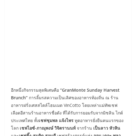
อีกหนึ่งกิจกรรมสุดพิเศษคือ
“GranMonte Sunday Harvest
Brunch”
การลิ้มรสความเป็นเลิศของอาหารท้องถิ่น ณ ร้าน
อาหารฝรั่งเศสสไตล์โฮมเมด VinCotto โดยเหล่าแม่ทัพเชฟ
เลือดอีสานร้านอาหารชื่อดัง ที่ได้รับการยอมรับจากมิชลิน ไกด์
ประเทศไทย ทั้ง
เชฟชุมพล แจ้งไพร
ทูตอาหารยั่งยืนคนแรกของ
โลก
เชฟไอซ์-ภาณุพงษ์ วิจิตรานนท์
จากร้าน
เป็นลาว หัวหิน
และ
เชฟติ๊ง-สมคิด สอนดี
เชฟสร้างสรรค์แห่ง
ออน เดอะ พลา