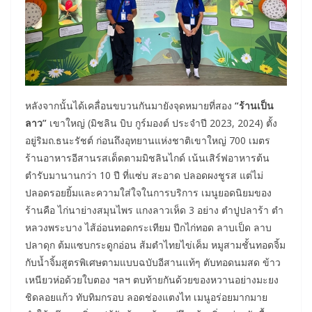
หลังจากนั้นได้เคลื่อนขบวนกันมายังจุดหมายที่สอง
“ร้านเป็น
ลาว”
เขาใหญ่ (มิชลิน บิบ กูร์มองต์ ประจำปี 2023, 2024) ตั้ง
อยู่ริมถ.ธนะรัชต์ ก่อนถึงอุทยานแห่งชาติเขาใหญ่ 700 เมตร
ร้านอาหารอีสานรสเด็ดตามมิชลินไกด์ เน้นเสิร์ฟอาหารต้น
ตำรับมานานกว่า 10 ปี ที่แซ่บ สะอาด ปลอดผงชูรส แต่ไม่
ปลอดรอยยิ้มและความใส่ใจในการบริการ เมนูยอดนิยมของ
ร้านคือ ไก่นาย่างสมุนไพร แกงลาวเห็ด 3 อย่าง ตำปูปลาร้า ตำ
หลวงพระบาง ไส้อ่อนทอดกระเทียม ปีกไก่ทอด ลาบเป็ด ลาบ
ปลาดุก ต้มแซบกระดูกอ่อน ส้มตำไทยไข่เค็ม หมูสามชั้นทอดจิ้ม
กับน้ำจิ้มสูตรพิเศษตามแบบฉบับอีสานแท้ๆ ตับทอดนมสด ข้าว
เหนียวห่อด้วยใบตอง ฯลฯ ตบท้ายกันด้วยของหวานอย่างมะยง
ชิดลอยแก้ว ทับทิมกรอบ ลอดช่องแตงไท เมนูอร่อยมากมาย