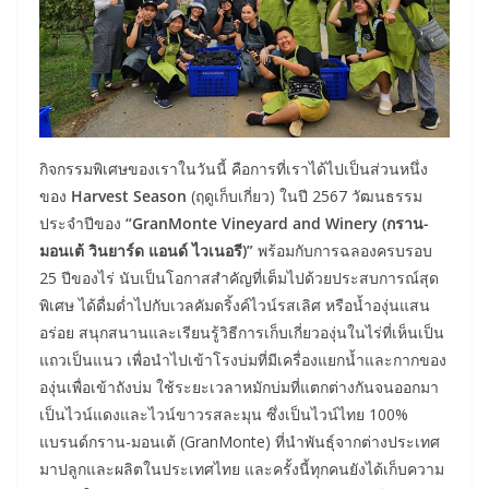
กิจกรรมพิเศษของเราในวันนี้ คือการที่เราได้ไปเป็นส่วนหนึ่ง
ของ
Harvest Season
(ฤดูเก็บเกี่ยว) ในปี 2567 วัฒนธรรม
ประจำปีของ
“GranMonte Vineyard and Winery (กราน-
มอนเต้ วินยาร์ด แอนด์ ไวเนอรี)”
พร้อมกับการฉลองครบรอบ
25 ปีของไร่ นับเป็นโอกาสสำคัญที่เต็มไปด้วยประสบการณ์สุด
พิเศษ ได้ดื่มด่ำไปกับเวลคัมดริ้งค์ไวน์รสเลิศ หรือน้ำองุ่นแสน
อร่อย สนุกสนานและเรียนรู้วิธีการเก็บเกี่ยวองุ่นในไร่ที่เห็นเป็น
แถวเป็นแนว เพื่อนำไปเข้าโรงบ่มที่มีเครื่องแยกน้ำและกากของ
องุ่นเพื่อเข้าถังบ่ม ใช้ระยะเวลาหมักบ่มที่แตกต่างกันจนออกมา
เป็นไวน์แดงและไวน์ขาวรสละมุน ซึ่งเป็นไวน์ไทย 100%
แบรนด์กราน-มอนเต้ (GranMonte) ที่นำพันธุ์จากต่างประเทศ
มาปลูกและผลิตในประเทศไทย และครั้งนี้ทุกคนยังได้เก็บความ