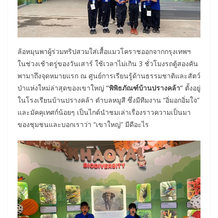
ล้อหมุนพาผู้ร่วมทริปสวมใส่เสื้อแมวโคราชออกจากกรุงเทพฯ
ในช่วงเช้าตรู่ของวันเสาร์ ใช้เวลาไม่เกิน 3 ชั่วโมงรถตู้สองคัน
พามาถึงจุดหมายแรก ณ ศูนย์การเรียนรู้ด้านธรรมชาติและสัตว์
ป่าแห่งใหม่ล่าสุดของเขาใหญ่
“พิพิธภัณฑ์บ้านปรางคล้า”
ตั้งอยู่
ในโรงเรียนบ้านปรางคล้า ตำบลหมูสี ซึ่งมีทีมงาน “อิ่มอกอิ่มใจ”
และมัคคุเทศก์น้อยๆ เป็นไกด์นำชมเล่าเรื่องราวความเป็นมา
ของชุมชนและบอกเราว่า “เขาใหญ่” มีดีอะไร