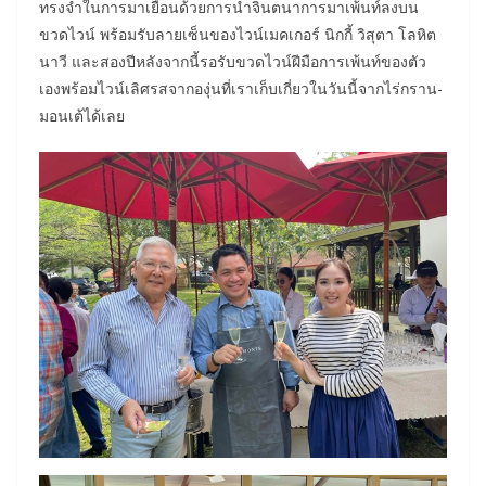
ทรงจำในการมาเยือนด้วยการนำจินตนาการมาเพ้นท์ลงบน
ขวดไวน์ พร้อมรับลายเซ็นของไวน์เมคเกอร์ นิกกี้ วิสุตา โลหิต
นาวี และสองปีหลังจากนี้รอรับขวดไวน์ฝีมือการเพ้นท์ของตัว
เองพร้อมไวน์เลิศรสจากองุ่นที่เราเก็บเกี่ยวในวันนี้จากไร่กราน-
มอนเต้ได้เลย