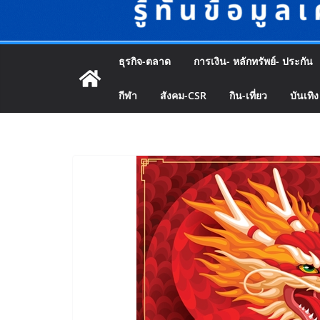
ธุรกิจ-ตลาด
การเงิน- หลักทรัพย์- ประกัน
กีฬา
สังคม-CSR
กิน-เที่ยว
บันเทิง