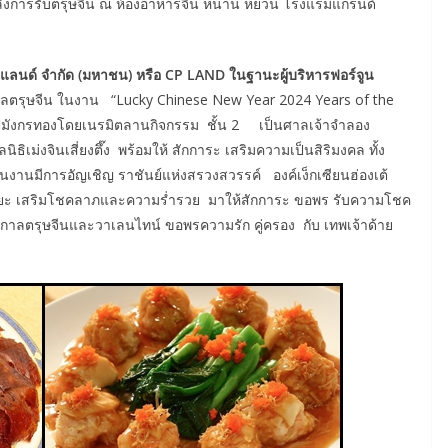
อลังการรับตรุษจีน ณ ห้องอาหารจีน หนาน หยวน โรงแรมแกรนด์
ี. แลนด์ จำกัด (มหาชน) หรือ CP LAND ในฐานะผู้บริหารฟอร์จูน
าลตรุษจีน ในงาน “Lucky Chinese New Year 2024 Years of the
ับปีมังกรทองโดยเนรมิตลานกิจกรรม ชั้น 2 เป็นศาลเจ้าจำลอง
ธิเม่งจินเสี่ยงตึ๊ง พร้อมให้ สักการะ เสริมความเป็นสิริมงคล ทั้ง
านมีการอัญเชิญ ราชันย์แห่งสรวงสวรรค์ องค์เง็กเซียนฮ่องเต้
ิงเอียะ เสริมโชคลาภและความร่ำรวย มาให้สักการะ ขอพร รับความโชค
ทศกาลตรุษจีนและวาเลนไทน์ ขอพรความรัก คู่ครอง กับ เทพเจ้าด้าย