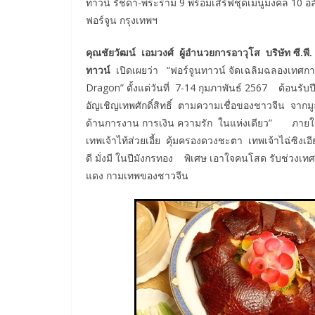
ทาวน์ รัชดา-พระราม 9 พร้อมเสิร์ฟชุดเมนูมงคล 10 
ฟอร์จูน กรุงเทพฯ
คุณชัยวัฒน์ เอมวงศ์ ผู้อำนวยการอาวุโส บริษัท ซี.พ
ทาวน์
เปิดเผยว่า “ฟอร์จูนทาวน์ จัดเฉลิมฉลองเทศก
Dragon” ตั้งแต่วันที่ 7-14 กุมภาพันธ์ 2567 ต้อนร
อัญเชิญเทพศักดิ์สิทธิ์ ตามความเชื่อของชาวจีน จากมูลนิ
ด้านการงาน การเงิน ความรัก ในแห่งเดียว” ภายในง
เทพเจ้าไท้ส่วยเอี้ย คุ้มครองดวงชะตา เทพเจ้าไฉ่ซ
ดี มั่งมี ในปีมังกรทอง พิเศษ เอาใจคนโสด รับช่วงเ
แดง กามเทพของชาวจีน