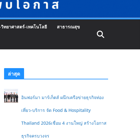
-วิทยาศาสตร์-เทคโนโลยี
สาธารณสุข
ล่าสุด
อินฟอร์มา มาร์เก็ตส์ ผนึกเครือข่ายธุรกิจท่อง
เที่ยว-บริการ จัด Food & Hospitality
Thailand 2026เชื่อม 4 งานใหญ่ สร้างโอกาส
ธุรกิจครบวงจร