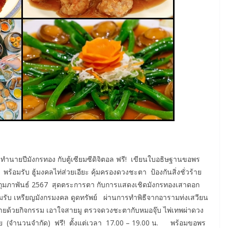
ำทำนายปีมังกรทอง กับตู้เซียมซีดิจิตอล ฟรี! เขียนใบอธิษฐานขอพร
ร้อมรับ ฮู้มงคลไท่ส่วยเอียะ คุ้มครองดวงชะตา ป้องกันสิ่งชั่วร้าย
 กุมภาพันธ์ 2567 สุดตระการตา กับการแสดงเชิดมังกรทองเสาดอก
รับ เหรียญมังกรมงคล ดูดทรัพย์ ผ่านการทำพิธีจากอารามท่งเสวียน
ด้วยกิจกรรม เอาใจสายมู ตรวจดวงชะตากับหมอจุ๊บ ไพ่เทพผ่าดวง
ีย (จำนวนจำกัด) ฟรี! ตั้งแต่เวลา 17.00 – 19.00 น. พร้อมขอพร