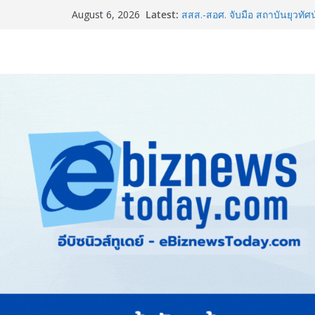
ARIT ผลักดันเยาวชนไทยสู่เวท
Latest:
August 6, 2026
ม.อ. คว้ารองชนะเลิศอันดับ 1 โ
สสส.-สอศ. จับมือ สถาบันยุวทัศน
กิจกรรมขับขี่ปลอดภัย “บิด B
อินฟอร์มา มาร์เก็ตส์ ผนึกเครือข
& Hospitality Thailand 2026เช
ครบวงจร
BEDO เดินหน้าจัดกิจกรรมเจร
2026” ยกระดับผลิตภัณฑ์ท้องถิ่น
ททท. ร่วมมือกับ จุฬาลงกรณ์มห
และการตลาดเชิงรุก แนะเคล็ดลับ
ขายดี ขายนาน”