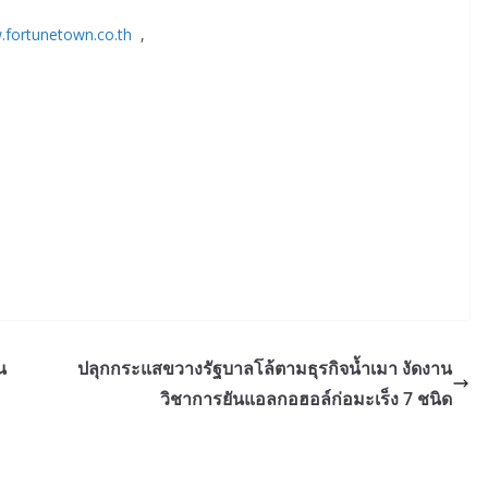
fortunetown.co.th
,
น
ปลุกกระแสขวางรัฐบาลโล้ตามธุรกิจน้ำเมา งัดงาน
วิชาการยันแอลกอฮอล์ก่อมะเร็ง 7 ชนิด