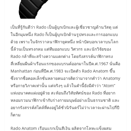
เป็นที่รู้กันดีว่า Rado เป็นผู้บุกเบิกและผู้เชี่ยวชาญด้านวัสดุ แต่
ในอีกมุมหนึ่ง Rado ก็เป็นผู้บุกเบิกด้านรูปทรงและการออกแบบ
ด้วย เพราะในจักรวาลนาฬิกายุคหนึ่ง หน้าปัดบอกเวลาบนโลก
นี้ล้วนเป็นทรงกลม แต่ทีมออกแบบ วิศวกร และนักวิจัยของ
Rado กล้าที่จะสร้างความแตกต่าง โดยรังสรรค์นาฬิกาทรง
สี่เหลี่ยมผืนผ้าเรือนแรกของแบรนด์ออกมาในปีค.ศ.1967 นั่นคือ
Manhattan ก่อนที่ปีค.ศ.1983 จะเปิดตัว Rado Anatom ขึ้น
ซึ่งจากชื่อคอลเล็กชั่นหลายคนอาจคิดว่ามาจากคำว่า Anatomy
หรือกายวิภาคเท่านั้น แต่จริงๆ แล้วในคำนี้ยังมีคำว่า “Atom”
แห่งอนาคตแฝงอยู่ด้วย สะท้อนถึงวิสัยทัศน์ของ Rado ที่อยาก
หลอมรวมนาฬิกาเข้ากับร่างกายมนุษย์อย่างเป็นธรรมชาติ และ
อยากรังสรรค์สไตล์ที่คงอยู่ได้ชั่วนิรันดร์ไม่ว่าเวลาจะผ่านไปกี่ปี
ก็ตาม
Rado Anatom เรือนแรกเป็นสีเงิน ผลิตจากโลหะแข็งผสม