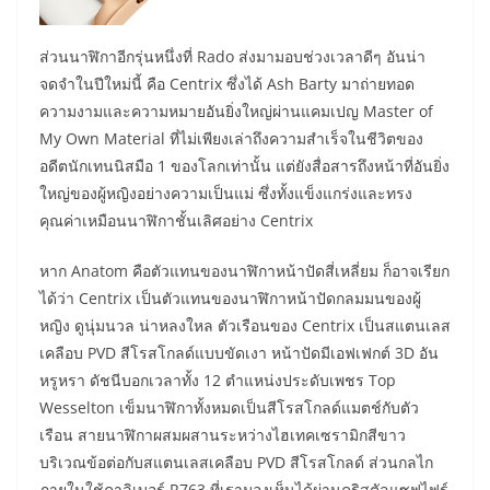
ส่วนนาฬิกาอีกรุ่นหนึ่งที่ Rado ส่งมามอบช่วงเวลาดีๆ อันน่า
จดจำในปีใหม่นี้ คือ Centrix ซึ่งได้ Ash Barty มาถ่ายทอด
ความงามและความหมายอันยิ่งใหญ่ผ่านแคมเปญ Master of
My Own Material ที่ไม่เพียงเล่าถึงความสำเร็จในชีวิตของ
อดีตนักเทนนิสมือ 1 ของโลกเท่านั้น แต่ยังสื่อสารถึงหน้าที่อันยิ่ง
ใหญ่ของผู้หญิงอย่างความเป็นแม่ ซึ่งทั้งแข็งแกร่งและทรง
คุณค่าเหมือนนาฬิกาชั้นเลิศอย่าง Centrix
หาก Anatom คือตัวแทนของนาฬิกาหน้าปัดสี่เหลี่ยม ก็อาจเรียก
ได้ว่า Centrix เป็นตัวแทนของนาฬิกาหน้าปัดกลมมนของผู้
หญิง ดูนุ่มนวล น่าหลงใหล ตัวเรือนของ Centrix เป็นสแตนเลส
เคลือบ PVD สีโรสโกลด์แบบขัดเงา หน้าปัดมีเอฟเฟกต์ 3D อัน
หรูหรา ดัชนีบอกเวลาทั้ง 12 ตำแหน่งประดับเพชร Top
Wesselton เข็มนาฬิกาทั้งหมดเป็นสีโรสโกลด์แมตช์กับตัว
เรือน สายนาฬิกาผสมผสานระหว่างไฮเทคเซรามิกสีขาว
บริเวณข้อต่อกับสแตนเลสเคลือบ PVD สีโรสโกลด์ ส่วนกลไก
ภายในใช้คาลิเบอร์ R763 ที่เรามองเห็นได้ผ่านคริสตัลแซฟไฟร์