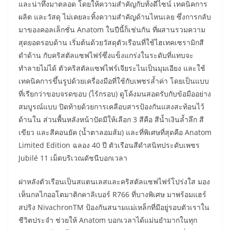
และน่าทึ่งมาตลอด โดยให้ความสำคัญกับทั้งดีไซน์ เทคนิคการ
ผลิต และวัสดุ ไม่เคยละทิ้งความสำคัญด้านไหนเลย ซึ่งการกลับ
มาของคอลเล็กชั่น Anatom ในปีนี้ก็เช่นกัน ที่ผสานรวมความ
สุดยอดรอบด้าน เริ่มต้นด้วยวัสดุตัวเรือนที่ใช้ไฮเทคเซรามิกสี
ดำด้าน กับคริสตัลแซฟไฟร์ซึ่งแข็งแกร่งในระดับที่แทบจะ
ทำลายไม่ได้ ตัวคริสตัลแซฟไฟร์เจียระไนเป็นมุมเอียง และใช้
เทคนิคการขึ้นรูปด้วยเครื่องมือที่ใช้กับเพชรล้ำค่า โดยเป็นแบบ
ที่เรียกว่าขอบจรดขอบ (ไร้กรอบ) ดูโค้งมนสอดรับกับข้อมืออย่าง
สมบูรณ์แบบ ปิดท้ายด้วยการเคลือบสารป้องกันแสงสะท้อนไว้
ด้านใน ส่วนพื้นหลังหน้าปัดมีให้เลือก 3 สีคือ สีน้ำเงินล้ำลึก สี
เขียว และสีคอนยัค (น้ำตาลอมส้ม) และที่พิเศษที่สุดคือ Anatom
Limited Edition ฉลอง 40 ปี ตัวเรือนสีดำสนิทประดับเพชร
Jubilé 11 เม็ดบริเวณดัชนีบอกเวลา
ฝาหลังตัวเรือนเป็นสแตนเลสและคริสตัลแซฟไฟร์โปร่งใส มอง
เห็นกลไกออโตมาติกคาลิเบอร์ R766 ที่บางพิเศษ มาพร้อมแฮร์
สปริง NivachronTM ป้องกันสนามแม่เหล็กที่มีอยู่รอบตัวเราใน
ชีวิตประจำ ช่วยให้ Anatom บอกเวลาได้แม่นยำมากในทุก