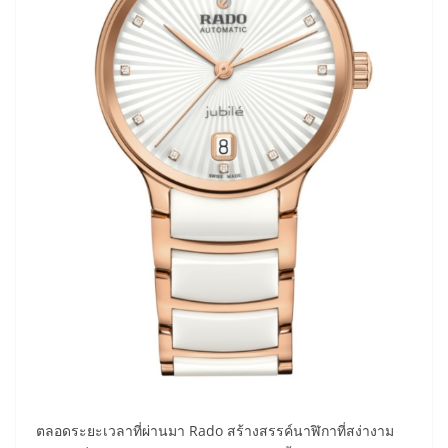
ตลอดระยะเวลาที่ผ่านมา Rado สร้างสรรค์นาฬิกาที่สง่างาม