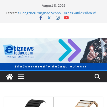
August 8, 2026
Latest:
Guangzhou Yinghao School เผยวิสัยทัศน์การศึกษาที่
พร้อมรับอนาคต
LORDNINE จัดศึกคนดังสายเกม ไทย ปะทะ ฟิลิปปินส์ ใน
“Rise of the Tenth Lord” เปิดสงครามกิลด์ข้ามประเทศ
ฉลองเซิร์ฟเวอร์ใหม่ เฮเลนา
แพทย์เผย โรคไม่ติดต่อเรื้อรัง NCDs คร่าชีวิตคนไทยก่อน
วัยอันควร ทำสูญเสียทางเศรษฐกิจมหาศาล 1.6 ล้านล้าน
บาทต่อปี
ภาครัฐ-เอกชนจับมือสัมมนาใหญ่ ยกระดับอุตสาหกรรมเซ
รามิกไทยสู่สากล พร้อมชวนผู้ประกอบไทยร่วมงาน
“Ceramics Vietnam & Stone Vietnam 2026”
อลิอันซ์ อยุธยา ส่งเสริมคนไทยเตรียมพร้อมรับมือวิกฤต
เปิดพื้นที่ “Level Up the Care by Allianz Ayudhya
นิทรรศการยกระดับ…ความเป็นห่วง” ในงาน Hug
HeartYai