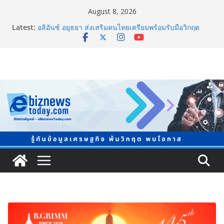
August 8, 2026
Latest:
อลิอันซ์ อยุธยา ส่งเสริมคนไทยเตรียมพร้อมรับมือวิกฤต
เปิดพื้นที่ “Level Up the Care by Allianz Ayudhya
นิทรรศการยกระดับ…ความเป็นห่วง” ในงาน Hug
HeartYai
Guangzhou Yinghao School เผยวิสัยทัศน์การศึกษาที่
พร้อมรับอนาคต
LORDNINE จัดศึกคนดังสายเกม ไทย ปะทะ ฟิลิปปินส์ ใน
“Rise of the Tenth Lord” เปิดสงครามกิลด์ข้ามประเทศ
ฉลองเซิร์ฟเวอร์ใหม่ เฮเลนา
แพทย์เผย โรคไม่ติดต่อเรื้อรัง NCDs คร่าชีวิตคนไทยก่อน
วัยอันควร ทำสูญเสียทางเศรษฐกิจมหาศาล 1.6 ล้านล้าน
บาทต่อปี
ภาครัฐ-เอกชนจับมือสัมมนาใหญ่ ยกระดับอุตสาหกรรมเซ
รามิกไทยสู่สากล พร้อมชวนผู้ประกอบไทยร่วมงาน
“Ceramics Vietnam & Stone Vietnam 2026”