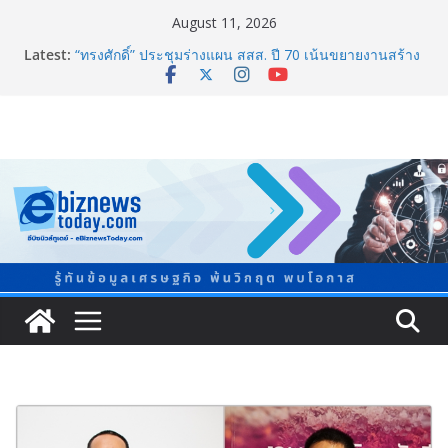
August 11, 2026
Latest:
“ทรงศักดิ์” ประชุมร่างแผน สสส. ปี 70 เน้นขยายงานสร้าง
เสริมสุขภาพรายจังหวัด หนุนวาระกลาง “ขับเคลื่อนใช้
ข้อมูลเชิงพื้นที่” เล็งวัดผลได้ภายใน 1 ปี
จับตาการตลาดบุหรี่ไฟฟ้าผ่านโลกโซเซียล
สสส. จับมือ กทม. บังคับใช้กฎหมายคุมเหล้าฉบับใหม่ ห้าม
ขายเด็กต่ำ 20 ปี และคนเมา ฝ่าฝืนมีโทษหนักทั้งอาญา –
แพ่ง
กระทรวง อว. เผยความพร้อม “มหกรรมวิทยาศาสตร์และ
เทคโนโลยีแห่งชาติ 2569” ชูนวัตกรรม AI และเทคโนโลยี
อนาคต
BEDO จัดงาน Thailand Nature Positive Forum 2026
ภายใต้หัวข้อ การขับเคลื่อนภาคธุรกิจสู่อนาคตธรรมชาติ
เชิงบวก