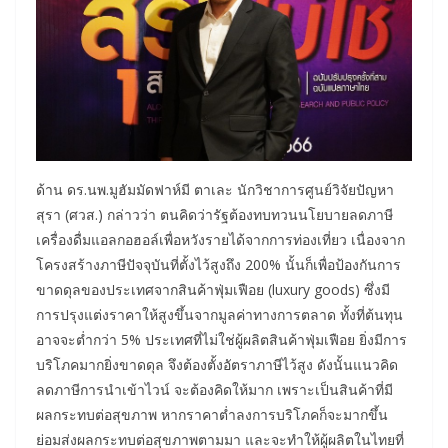
ด้าน ดร.นพ.มูฮัมมัดฟาห์มี ตาเละ นักวิชาการศูนย์วิจัยปัญหา
สุรา (ศวส.) กล่าวว่า ตนคิดว่ารัฐต้องทบทวนนโยบายลดภาษี
เครื่องดื่มแอลกอฮอล์เพื่อหวังรายได้จากการท่องเที่ยว เนื่องจาก
โครงสร้างภาษีปัจจุบันที่ตั้งไว้สูงถึง 200% นั้นก็เพื่อป้องกันการ
ขาดดุลของประเทศจากสินค้าฟุ่มเฟือย (luxury goods) ซึ่งมี
การปรุงแต่งราคาให้สูงขึ้นจากมูลค่าทางการตลาด ทั้งที่ต้นทุน
อาจจะต่ำกว่า 5% ประเทศที่ไม่ใช่ผู้ผลิตสินค้าฟุ่มเฟือย ยิ่งมีการ
บริโภคมากยิ่งขาดดุล จึงต้องตั้งอัตราภาษีไว้สูง ดังนั้นแนวคิด
ลดภาษีการนำเข้าไวน์ จะต้องคิดให้มาก เพราะเป็นสินค้าที่มี
ผลกระทบต่อสุขภาพ หากราคาต่ำลงการบริโภคก็จะมากขึ้น
ย่อมส่งผลกระทบต่อสุขภาพตามมา และจะทำให้ผู้ผลิตในไทยที่