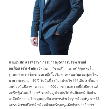
นายอนุชิต สรรพอาษา กรรมการผู้จัดการบริษัท ชายสี่
คอร์ปอเรชั่น จำกัด
เปิดเผยว่า “ชายสี่” แบรนด์ที่คุ้นเคยใน
ฐานะ ร้านรถเข็นขายบะหมี่เกี๊ยวริมทางแสนอร่อย อยู่คู่คนไทย
มายาวนานกว่า 30 ปี ในวันนี้ธุรกิจแฟรนไชส์ได้เติบโตขึ้นมาก
จนปัจจุบันมีสาขามากกว่า 4,000 สาขา นอกจากนี้ยังมีแบรนด์
สตรีทฟู้ดในเครือ อาทิ ชายใหญ่ข้าวมันไก่ พันปีบะหมี่เป็ดย่าง
อาลีหมี่ฮาลาล ไก่หมุนคุณพัน อาหารสำเร็จรูปพร้อมปรุงภายใต้
แบรนด์ชายสี่โกลด์ พร้อมด้วยเครื่องปรุงเพื่อจำหน่ายอีกกว่า