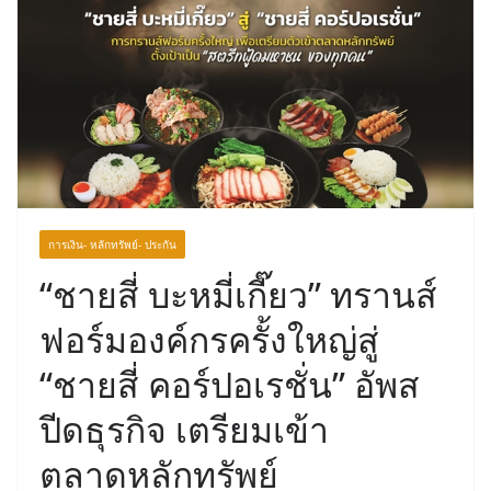
การเงิน- หลักทรัพย์- ประกัน
“ชายสี่ บะหมี่เกี๊ยว” ทรานส์
ฟอร์มองค์กรครั้งใหญ่สู่
“ชายสี่ คอร์ปอเรชั่น” อัพส
ปีดธุรกิจ เตรียมเข้า
ตลาดหลักทรัพย์