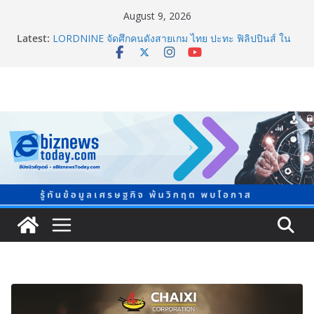
August 9, 2026
Latest:
LORDNINE จัดศึกคนดังสายเกม ไทย ปะทะ ฟิลิปปินส์ ใน
“Rise of the Tenth Lord” เปิดสงครามกิลด์ข้ามประเทศ
ฉลองเซิร์ฟเวอร์ใหม่ เฮเลนา
“ทรงศักดิ์” ประชุมร่างแผน สสส. ปี 70 เน้นขยายงานสร้าง
เสริมสุขภาพรายจังหวัด หนุนวาระกลาง “ขับเคลื่อนใช้
ข้อมูลเชิงพื้นที่” เล็งวัดผลได้ภายใน 1 ปี
จับตาการตลาดบุหรี่ไฟฟ้าผ่านโลกโซเซียล
ชวนโหวต “People’s Choice Awards” ดันผู้บริโภคร่วม
ตัดสินสุดยอดบริษัทอสังหาฯ และเอเจนต์ที่ชื่นชอบแห่งปี
2026
ยิ่งใหญ่ Thailand e-Commerce Expo 2026 ผนึกกว่า 50
พันธมิตร ปั้นผู้ประกอบการไทยสู่ตลาดโลก คาดเงินสะพัด
กว่า 300 ล้านบาท