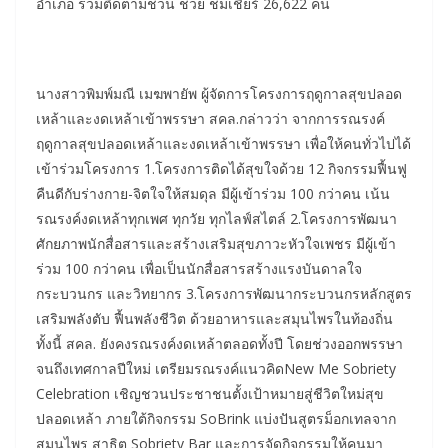
อำเภอ ร่วมติดตามชวน ช่วย ชมเชียร์ 26,622 คน
นางสาวพิมพ์มณี เมฆพายัพ ผู้จัดการโครงการฤดูกาลสุขปลอด
เหล้าและงดเหล้าเข้าพรรษา สคล.กล่าวว่า จากการรณรงค์
ฤดูกาลสุขปลอดเหล้าและงดเหล้าเข้าพรรษา เพื่อให้คนทั่วไปได้
เข้าร่วมโครงการ 1.โครงการติดได้สุขใจด้วย 12 กิจกรรมฟื้นฟู
คืนดีกับร่างกาย-จิตใจให้สมดุล มีผู้เข้าร่วม 100 กว่าคน เน้น
รณรงค์งดเหล้าทุกเพศ ทุกวัย ทุกไลฟ์สไตล์ 2.โครงการพัฒนา
ศักยภาพนักสื่อสารและสร้างเสริมสุขภาวะหัวใจเพชร มีผู้เข้า
ร่วม 100 กว่าคน เพื่อเป็นนักสื่อสารสร้างแรงบันดาลใจ
กระบวนกร และวิทยากร 3.โครงการพัฒนากระบวนกรหลักสูตร
เสริมพลังตับ ฟื้นพลังชีวิต ด้วยอาหารและสมุนไพรในท้องถิ่น
ทั้งนี้ สคล. ยังคงรณรงค์งดเหล้าตลอดทั้งปี โดยช่วงออกพรรษา
จนถึงเทศกาลปีใหม่ เตรียมรณรงค์แนวคิดNew Me Sobriety
Celebration เชิญชวนประชาชนตั้งเป้าหมายสู่ชีวิตใหม่สุข
ปลอดเหล้า ภายใต้กิจกรรม SoBrink แบ่งปันสูตรม็อกเทลจาก
สมุนไพร สาธิต Sobriety Bar และการจัดกิจกรรมให้คนมา