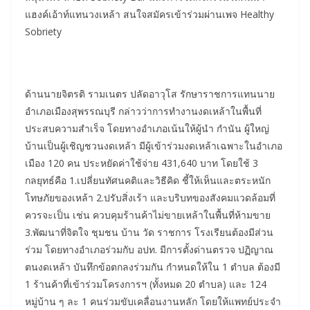
แฮงค์เอ้าท์แทนวงเหล้า สนใจสมัครเข้าร่วมผ่านเพจ Healthy
Sobriety
ด้านนายจิตรติ รามเนตร ปลัดอาวุโส รักษาราชการแทนนาย
อำเภอเมืองสุพรรณบุรี กล่าวว่าการทำงานงดเหล้าในพื้นที่
ประสบความสำเร็จ โดยทางอำเภอเน้นให้ผู้นำ กำนัน ผู้ใหญ่
บ้านเป็นผู้เชิญชวนงดเหล้า มีผู้เข้าร่วมงดเหล้าเฉพาะในอำเภอ
เมือง 120 คน ประหยัดค่าใช้จ่าย 431,640 บาท โดยใช้ 3
กลยุทธ์คือ 1.เปลี่ยนทัศนคติและวิธีคิด ชี้ให้เห็นและตระหนัก
โทษภัยของเหล้า 2.ปรับสิ่งเร้า และบริบทของสังคมแวดล้อมที่
ควรจะเป็น เช่น ควบคุมร้านค้าไม่ขายเหล้าในพื้นที่ห้ามขาย
3.พัฒนาที่จิตใจ ชุมชน บ้าน วัด ราชการ โรงเรียนต้องมีส่วน
ร่วม โดยทางอำเภอร่วมกับ อปท. มีการตั้งด่านตรวจ ปฏิญาณ
ตนงดเหล้า บันทึกข้อตกลงร่วมกัน กำหนดให้ใน 1 ตำบล ต้องมี
1 ร้านค้าที่เข้าร่วมโครงการฯ (ทั้งหมด 20 ตำบล) และ 124
หมู่บ้าน ๆ ละ 1 คนร่วมขับเคลื่อนงานหลัก โดยให้แพทย์ประจำ