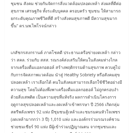
ชุมชน สังคม ช่วยกันจัดการสิ่งแวดล้อมปลอดเหล้า ส่งผลที่ดีต่อ
สุขภาพ เศรษฐกิจ ทั้งระดับบุคคล ครอบครัว ชุมชน ให้สามารถ
ยกระดับคุณภาพชีวิตที่ดี สร้างสังคมสุขภาพดี มีความสุขมาก
ขึ้น” ดร.นพ.ไพโรจน์กล่าว
เภสัชกรสงกรานต์ ภาคโชคดี ประธานเครือข่ายงดเหล้า กล่าว
ว่า สคล. ร่วมกับ สสส. รณรงค์ส่งเสริมให้คนในสังคมห่างไกล
จากเครื่องดื่มแอลกอฮอล์ สร้างพฤติกรรมด้านสุขภาพ ควบคู่ไป
กับการจัดสภาพแวดล้อม นำสู่ Healthy Sobriety หรือสังคมสุข
ปลอดเหล้า เราเลือกได้ คนในสังคมสามารถเลือกใช้ชีวิตอย่างมี
ความสุข โดยไม่ต้องพึ่งพาเครื่องดื่มแอลกอฮอล์ ไม่ถูกครอบงำ
ด้วยสิ่งเสพติด เป็นความสุขที่แท้จริง ผลการดำเนินโครงการ
ฤดูกาลสุขปลอดเหล้าและงดเหล้าเข้าพรรษา ปี 2566 เกิดกลุ่ม
สตรีพลังเพชร 92 แห่ง มีชุมชนสู้เหล้าและชมรมคนหัวใจเพชร
(งดเหล้ามากกว่า 3 ปี) 1,010 แห่ง และองค์กรร่วมรณรงค์ชวน
ช่วยชมเชียร์ 90 แห่ง มีผู้เข้าร่วมปฏิญาณตน จากชุมชนและ