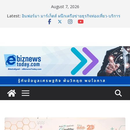
August 7, 2026
Latest:
อินฟอร์มา มาร์เก็ตส์ ผนึกเครือข่ายธุรกิจท่องเที่ยว-บริการ
จัด Food & Hospitality Thailand 2026เชื่อม 4 งานใหญ่
สร้างโอกาสธุรกิจครบวงจร
TCMA จับมือแคนาดา ดันเทคโนโลยีดักจับคาร์บอนเครื่อง
แรกในไทย ปูทางอุตสาหกรรมปูนซีเมนต์สู่ Net Zero 2050
8.8 “ซูเลียน” รวมพลังนักธุรกิจทั่วประเทศ จัดประชุมใหญ่
แห่งปี พบ CEO “ดร.ปิยะวัฒน์” ถ่ายทอดวิสัยทัศน์ธุรกิจ
พร้อมฟรีคอนเสิร์ต “โชค รถแห่” ยกวง
สตาร์ทวันนี้ Franchise Expo Thailand & TESE 2026 พบ
ทัพธุรกิจ&แฟรนไชส์ ซัพพลายเออร์สินค้า ลดใหญ่กว่า
250 บูธ คาดเงินสะพัด 220 ลบ.
Thailand LAB INTERNATIONAL 2026 ผนึก
Bio+HealthTech INTERNATIONAL และ FutureCHEM
INTERNATIONAL เปิดเวที AI ขับเคลื่อนนวัตกรรม
วิทยาศาสตร์และสุขภาพ