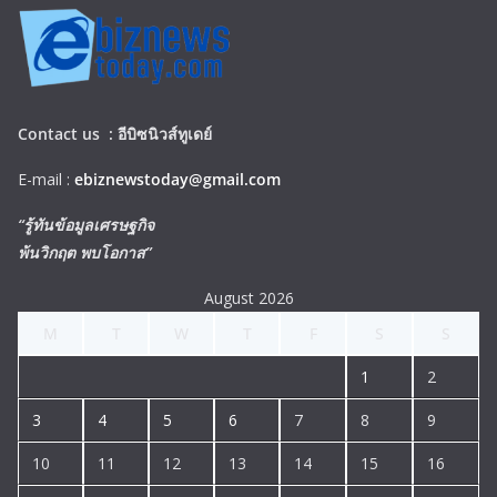
Contact us :
อีบิซนิวส์ทูเดย์
E-mail :
ebiznewstoday@gmail.com
“รู้ทันข้อมูลเศรษฐกิจ
พ้นวิกฤต พบโอกาส”
August 2026
M
T
W
T
F
S
S
1
2
3
4
5
6
7
8
9
10
11
12
13
14
15
16