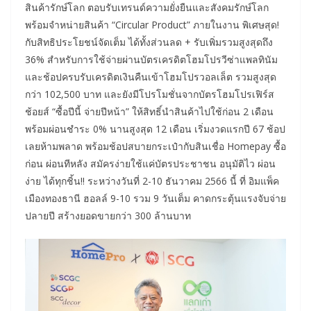
สินค้ารักษ์โลก ตอบรับเทรนด์ความยั่งยืนและสังคมรักษ์โลก
พร้อมจำหน่ายสินค้า “Circular Product” ภายในงาน พิเศษสุด!
กับสิทธิประโยชน์จัดเต็ม ได้ทั้งส่วนลด + รับเพิ่มรวมสูงสุดถึง
36% สำหรับการใช้จ่ายผ่านบัตรเครดิตโฮมโปรวีซ่าแพลทินัม
และช้อปครบรับเครดิตเงินคืนเข้าโฮมโปรวอลเล็ต รวมสูงสุด
กว่า 102,500 บาท และยังมีโปรโมชั่นจากบัตรโฮมโปรเฟิร์ส
ช้อยส์ “ซื้อปีนี้ จ่ายปีหน้า” ให้สิทธิ์นำสินค้าไปใช้ก่อน 2 เดือน
พร้อมผ่อนชำระ 0% นานสูงสุด 12 เดือน เริ่มงวดแรกปี 67 ช้อป
เลยห้ามพลาด พร้อมช้อปสบายกระเป๋ากับสินเชื่อ Homepay ซื้อ
ก่อน ผ่อนทีหลัง สมัครง่ายใช้แค่บัตรประชาชน อนุมัติไว ผ่อน
ง่าย ได้ทุกชิ้น!! ระหว่างวันที่ 2-10 ธันวาคม 2566 นี้ ที่ อิมแพ็ค
เมืองทองธานี ฮอลล์ 9-10 รวม 9 วันเต็ม คาดกระตุ้นแรงจับจ่าย
ปลายปี สร้างยอดขายกว่า 300 ล้านบาท