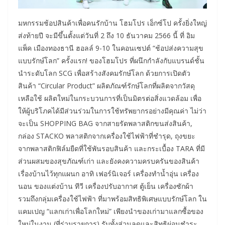
มหกรรมช้อปสินค้าเพื่อคนรักบ้าน โฮมโปร เอ็กซ์โป ครั้งยิ่งใหญ่
ส่งท้ายปี จะมีขึ้นตั้งแต่วันที่ 2 ถึง 10 ธันวาคม 2566 นี้ ที่ อิม
แพ็ค เมืองทองธานี ฮอลล์ 9-10 ในคอนเซปต์ “ช้อปส่งความสุข
แบบรักษ์โลก” ครั้งแรก! ของโฮมโปร ที่ผนึกกำลังกับแบรนด์ชั้น
นำระดับโลก SCG เพื่อสร้างสังคมรักษ์โลก ด้วยการเปิดตัว
สินค้า “Circular Product” ผลิตภัณฑ์รักษ์โลกที่ผลิตจากวัสดุ
เหลือใช้ ผลิตใหม่ในกระบวนการที่เป็นมิตรต่อสิ่งแวดล้อม เพื่อ
ให้ผู้บริโภคได้มีส่วนร่วมในการใช้ทรัพยากรอย่างมีคุณค่า ไม่ว่า
จะเป็น SHOPPING BAG จากสายรัดพลาสติกขนส่งสินค้า,
กล่อง STACKO พลาสติกจากเครื่องใช้ไฟฟ้าที่ชำรุด, ถุงขยะ
จากพลาสติกฟิล์มยืดที่ใช้พันรอบสินค้า และกระเบื้อง TARA ที่มี
ส่วนผสมของสุขภัณฑ์เก่า และยังคงความครบครันของสินค้า
เรื่องบ้านไว้ทุกแผนก อาทิ เฟอร์นิเจอร์ เครื่องทำน้ำอุ่น เครื่อง
นอน ของแต่งบ้าน ทีวี เครื่องปรับอากาศ ตู้เย็น เครื่องซักผ้า
รวมถึงกลุ่มเครื่องใช้ไฟฟ้า ที่มาพร้อมสิทธิพิเศษแบบรักษ์โลก ใน
แคมเปญ “แลกเก่าเพื่อโลกใหม่” เพียงนำของเก่ามาแลกซื้อของ
ใหม่ในงาน (ที่ร่วมรายการ) รับทั้งส่วนลดและสิทธิผ่อนชำระ