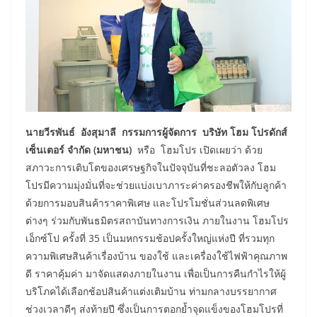
นายวีรพันธ์ อังสุมาลี กรรมการผู้จัดการ บริษัท โฮม โปรดักส์
เซ็นเตอร์ จำกัด (มหาชน)
หรือ โฮมโปร เปิดเผยว่า ด้วย
สภาวะการเติบโตของเศรษฐกิจในปัจจุบันที่ชะลอตัวลง โฮม
โปรมีความมุ่งมั่นที่จะช่วยแบ่งเบาภาระค่าครองชีพให้กับลูกค้า
ด้วยการมอบสินค้าราคาพิเศษ และโปรโมชั่นส่วนลดพิเศษ
ต่างๆ ร่วมกับพันธมิตรสถาบันทางการเงิน ภายในงาน โฮมโปร
เอ็กซ์โป ครั้งที่ 35 เป็นมหกรรมช้อปครั้งใหญ่แห่งปี ที่รวมทุก
ความพิเศษสินค้าเรื่องบ้าน ของใช้ และเครื่องใช้ไฟฟ้าคุณภาพ
ดี ราคาคุ้มค่า มาจัดแสดงภายในงาน เพื่อเป็นการคืนกำไรให้ผู้
บริโภคได้เลือกช้อปสินค้าแต่งเติมบ้าน ท่ามกลางบรรยากาศ
ช่วงเวลาดีๆ ส่งท้ายปี ซึ่งเป็นการตอกย้ำจุดแข็งของโฮมโปรที่