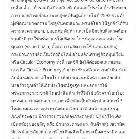
เหลื่อมล้ำ – ย้ำร่วมมือ ยึดหลักเชื่อมั่นและโปร่งใส ตั้งเป้าหมาย
การปล่อยก๊าซเรือนกระจกสุทธิเป็นศูนย์ภายในปี 2593 รวมทั้ง
มุ่งพัฒนานวัตกรรม โซลูชันตอบเมกะเทรนด์โลก ให้ลูกค้าได้รับ
ความสะดวกสบาย ปลอดภัย คุ้มค่า และเป็นมิตรกับสิ่งแวดล้อม
รวมถึงมีการใช้ทรัพยากรให้เกิดประโยชน์สูงสุดตลอดห่วงโซ่
คุณค่า (Value Chain) ตั้งแต่การผลิต การใช้ และวนกลับสู่
กระบวนการผลิตเป็นวัตถุดิบใหม่ ตามหลักเศรษฐกิจหมุนเวียน
หรือ Circular Economy ทั้งนี้ เอสซีจี ยังได้ต่อยอดและขยาย
แนวคิด Circular Economy ด้วยการขับเคลื่อนความยั่งยืน ร่วม
กับพันธมิตรอย่าง โฮมโปร เพื่อเป็นส่วนหนึ่งนำของเสียกลับ
มาสร้างคุณค่าให้เกิดประโยชน์สูงสุด และลดการใช้
ทรัพยากรธรรมชาติ โดยนำสินค้าเก่าที่ไม่ใช้แล้วจากโฮมโปร
มาคัดแยกวัสดุแต่ละประเภท เพื่อผลิตเป็นสินค้านำกลับมาใช้
ใหม่ตามแนวทางเศรษฐกิจหมุนเวียน อาทิ สินค้ากลุ่มบรรจุ
ภัณฑ์กระดาษ มีการรวบรวมกล่องกระดาษลัง นำมารีไซเคิล
เป็นกล่องของขวัญ หรือ บ้านกระดาษแมว, สินค้ากลุ่มเซรามิค
มีการนำสุขภัณฑ์เก่ามารีไซเคิลผลิตเป็นกระเบื้องเซรามิค และ