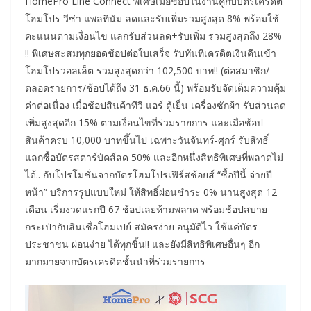
HomePro Line Connect พิเศษเมื่อช้อปในงานคู่กับบัตรเครดิต
โฮมโปร วีซ่า แพลทินัม ลดและรับเพิ่มรวมสูงสุด 8% พร้อมใช้
คะแนนตามเงื่อนไข แลกรับส่วนลด+รับเพิ่ม รวมสูงสุดถึง 28%
!! พิเศษสะสมทุกยอดช้อปต่อใบเสร็จ รับทันทีเครดิตเงินคืนเข้า
โฮมโปรวอลเล็ต รวมสูงสุดกว่า 102,500 บาท!! (ต่อสมาชิก/
ตลอดรายการ/ช้อปได้ถึง 31 ธ.ค.66 นี้) พร้อมรับจัดเต็มความคุ้ม
ค่าต่อเนื่อง เมื่อช้อปสินค้าทีวี แอร์ ตู้เย็น เครื่องซักผ้า รับส่วนลด
เพิ่มสูงสุดอีก 15% ตามเงื่อนไขที่ร่วมรายการ และเมื่อช้อป
สินค้าครบ 10,000 บาทขึ้นไป เฉพาะวันจันทร์-ศุกร์ รับสิทธิ์
แลกซื้อบัตรสตาร์บัคส์ลด 50% และอีกหนึ่งสิทธิพิเศษที่พลาดไม่
ได้.. กับโปรโมชั่นจากบัตรโฮมโปรเฟิร์สช้อยส์ “ซื้อปีนี้ จ่ายปี
หน้า” บริการรูปแบบใหม่ ให้สิทธิ์ผ่อนชำระ 0% นานสูงสุด 12
เดือน เริ่มงวดแรกปี 67 ช้อปเลยห้ามพลาด พร้อมช้อปสบาย
กระเป๋ากับสินเชื่อโฮมเปย์ สมัครง่าย อนุมัติไว ใช้แค่บัตร
ประชาชน ผ่อนง่าย ได้ทุกชิ้น!! และยังมีสิทธิพิเศษอื่นๆ อีก
มากมายจากบัตรเครดิตชั้นนำที่ร่วมรายการ