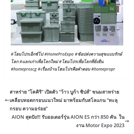
#โฮมโปรเอ็กซ์โป #HomeProExpo #ช้อปส่งความสุขแบบรักษ์
โลก #แลกเก่าเพื่อโลกใหม่ #โฮมโปรเพื่อโลกที่ยั่งยืน
#homeproscg #เรื่องบ้านโฮมโปรคือคำตอบ #homepropr
สาหร่าย “โคคิริ” เปิดตัว “ว้าว บูก้า ชิปส์” ขนมสาหร่าย
เคลือบทอดกรอบแนวใหม่ มาพร้อมกับสโลแกน “ทะลุ
กรอบ ความอร่อย”
AION สุดปัง!!! รับออเดอร์รุ่น AION ES กว่า 850 คัน ใน
งาน Motor Expo 2023