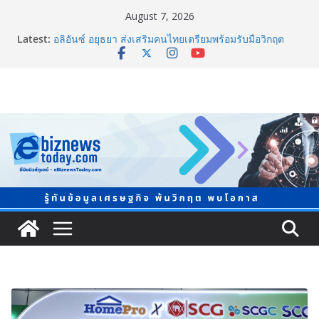
August 7, 2026
Latest:
อลิอันซ์ อยุธยา ส่งเสริมคนไทยเตรียมพร้อมรับมือวิกฤต
เปิดพื้นที่ “Level Up the Care by Allianz Ayudhya
นิทรรศการยกระดับ…ความเป็นห่วง” ในงาน Hug
HeartYai
Guangzhou Yinghao School เผยวิสัยทัศน์การศึกษาที่
พร้อมรับอนาคต
TCMA จับมือแคนาดา ดันเทคโนโลยีดักจับคาร์บอนเครื่อง
แรกในไทย ปูทางอุตสาหกรรมปูนซีเมนต์สู่ Net Zero 2050
แพทย์เผย โรคไม่ติดต่อเรื้อรัง NCDs คร่าชีวิตคนไทยก่อน
วัยอันควร ทำสูญเสียทางเศรษฐกิจมหาศาล 1.6 ล้านล้าน
บาทต่อปี
ภาครัฐ-เอกชนจับมือสัมมนาใหญ่ ยกระดับอุตสาหกรรมเซ
รามิกไทยสู่สากล พร้อมชวนผู้ประกอบไทยร่วมงาน
“Ceramics Vietnam & Stone Vietnam 2026”