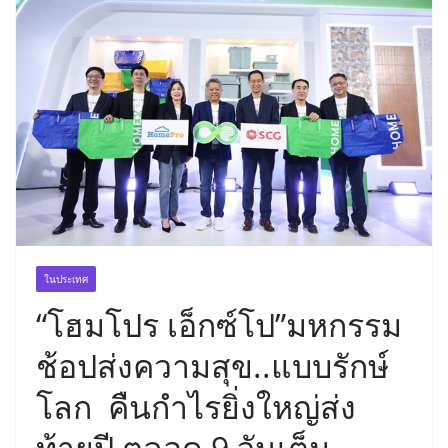
ในประเทศ
“โฮมโปร เอ็กซ์โป”มหกรรม
ช้อปส่งความสุข..แบบรักษ์
โลก คืนกำไรยิ่งใหญ่ส่ง
ท้ายปี ตลอด 9 วันเต็ม