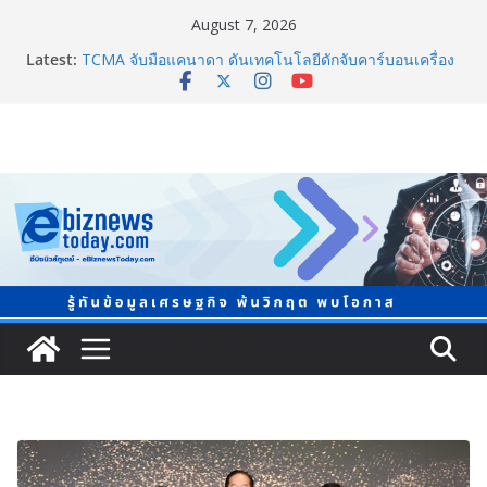
August 7, 2026
Latest:
TCMA จับมือแคนาดา ดันเทคโนโลยีดักจับคาร์บอนเครื่อง
แรกในไทย ปูทางอุตสาหกรรมปูนซีเมนต์สู่ Net Zero 2050
แพทย์เผย โรคไม่ติดต่อเรื้อรัง NCDs คร่าชีวิตคนไทยก่อน
วัยอันควร ทำสูญเสียทางเศรษฐกิจมหาศาล 1.6 ล้านล้าน
บาทต่อปี
ภาครัฐ-เอกชนจับมือสัมมนาใหญ่ ยกระดับอุตสาหกรรมเซ
รามิกไทยสู่สากล พร้อมชวนผู้ประกอบไทยร่วมงาน
“Ceramics Vietnam & Stone Vietnam 2026”
อลิอันซ์ อยุธยา ส่งเสริมคนไทยเตรียมพร้อมรับมือวิกฤต
เปิดพื้นที่ “Level Up the Care by Allianz Ayudhya
นิทรรศการยกระดับ…ความเป็นห่วง” ในงาน Hug
HeartYai
Guangzhou Yinghao School เผยวิสัยทัศน์การศึกษาที่
พร้อมรับอนาคต