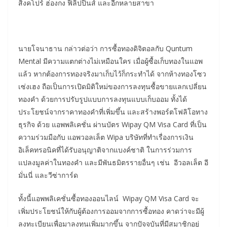
สิงคโปร์ ฮ่องกง ฟิลิปปินส์ และอีกหลายสาขา
​นายโจนาธาน กล่าวต่อว่า การซื้อทองดิจิตอลกับ Quntum
Mental มีความแตกต่างไม่เหมือนใคร เมื่อผู้ซื้อเก็บทองในแอพ
แล้ว หากต้องการทองจริงมาเก็บไว้ก็กระทำได้ จากห้างทองโซว
เซ่งเฮง ถือเป็นการเปิดมิติใหม่ของการลงทุนซื้อขายแลกเปลี่ยน
ทองคำ ด้วยการปรับรูปแบบการลงทุนแบบเก็บออม ทั้งได้
ประโยชน์จากราคาทองคำที่เพิ่มขึ้น และสร้างพอร์ตโฟลิโอทาง
ธุรกิจ ด้วย แอพพลิเคชั่น ผ่านบัตร Wipay QM Visa Card ที่เป็น
ความร่วมมือกับ แอพวอลเล็ต Wipa บริษัทที่ทำเรื่องการเงิน
อิเล็คทรอนิคที่ได้รับอนุญาติจากแบงค์ชาติ ในการร่วมการ
แปลงมูลค่าในทองคำ และมีพันธมิตรรายอื่นๆ เช่น อีวอลเล็ต อี
มั่นนี่ และวีซ่าการ์ด
ทั้งนี้แอพพลิเคชั่นซื้อทองออนไลน์ Wipay QM Visa Card จะ
เพิ่มประโยชน์ให้กับผู้ต้องการออมจากการซื้อทอง คาดว่าจะมีผู้
ลงทะเบียนเพื่อมาลงทุนเพิ่มมากขึ้น จากปัจจบันที่มีสมาชิกอยู่