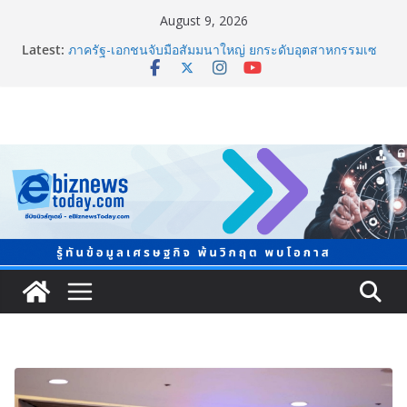
August 9, 2026
Latest:
ภาครัฐ-เอกชนจับมือสัมมนาใหญ่ ยกระดับอุตสาหกรรมเซ
รามิกไทยสู่สากล พร้อมชวนผู้ประกอบไทยร่วมงาน
“Ceramics Vietnam & Stone Vietnam 2026”
ชวนโหวต “People’s Choice Awards” ดันผู้บริโภคร่วม
ตัดสินสุดยอดบริษัทอสังหาฯ และเอเจนต์ที่ชื่นชอบแห่งปี
2026
ยิ่งใหญ่ Thailand e-Commerce Expo 2026 ผนึกกว่า 50
พันธมิตร ปั้นผู้ประกอบการไทยสู่ตลาดโลก คาดเงินสะพัด
กว่า 300 ล้านบาท
LORDNINE จัดศึกคนดังสายเกม ไทย ปะทะ ฟิลิปปินส์ ใน
“Rise of the Tenth Lord” เปิดสงครามกิลด์ข้ามประเทศ
ฉลองเซิร์ฟเวอร์ใหม่ เฮเลนา
แพทย์เผย โรคไม่ติดต่อเรื้อรัง NCDs คร่าชีวิตคนไทยก่อน
วัยอันควร ทำสูญเสียทางเศรษฐกิจมหาศาล 1.6 ล้านล้าน
บาทต่อปี