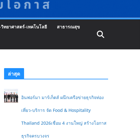
-วิทยาศาสตร์-เทคโนโลยี
สาธารณสุข
ล่าสุด
อินฟอร์มา มาร์เก็ตส์ ผนึกเครือข่ายธุรกิจท่อง
เที่ยว-บริการ จัด Food & Hospitality
Thailand 2026เชื่อม 4 งานใหญ่ สร้างโอกาส
ธุรกิจครบวงจร