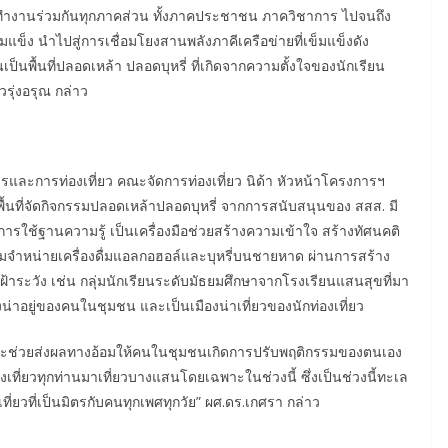
การทำงานร่วมกันทุกภาคส่วน ทั้งภาคประชาชน ภาควิชาการ ไปจนถึง
แข็ง นำไปสู่การเชื่อมโยงสานพลังภาคีเครือข่ายที่เข็มแข็งดัง
นพื้นที่ปลอดเหล้า ปลอดบุหรี่ ที่เกิดจากความตั้งใจของนักเรียน
รุ่งอรุณ กล่าว
ละการท่องเที่ยว คณะจัดการท่องเที่ยว นิด้า หัวหน้าโครงการฯ
ื้นที่จัดกิจกรรมปลอดเหล้าปลอดบุหรี่ จากการสนับสนุนของ สสส. มี
ารใช้ฐานความรู้ เป็นเครื่องมือช่วยสร้างความเข้าใจ สร้างทัศนคติ
ามจำหน่ายเครื่องดื่มแอลกอฮอล์และบุหรี่บนชายหาด ผ่านการสร้าง
้าระวัง เช่น กลุ่มนักเรียนระดับมัธยมศึกษาจากโรงเรียนแสนสุขที่มา
งน่าอยู่ของคนในชุมชน และเป็นเมืองน่าเที่ยวของนักท่องเที่ยว
งนี้จะช่วยส่งผลทางอ้อมให้คนในชุมชนเกิดการปรับพฤติกรรมของตนเอง
องเที่ยวทุกท่านมาเที่ยวบางแสนโดยเฉพาะในช่วงนี้ ซึ่งเป็นช่วงนี้ทะเล
ี่ยวที่เป็นมิตรกับคนทุกเพศทุกวัย” ผศ.ดร.เกศรา กล่าว