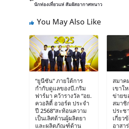
นักท่องเที่ยวแห่ สัมผัสอากาศหนาว
You May Also Like
“ยูนีซัน” ภายใต้การ
สมาคม
กำกับดูแลของบี.กริม
เขาให
ฟาร์มา คว้ารางวัล “อย.
ข่ายข
ควอลิตี้ อวอร์ด ประจำ
สมาชิ
ปี 2568”สะท้อนความ
ประชา
เป็นเลิศด้านผู้ผลิตยา
เกี่ยวข
และผลิตภัณฑ์ด้าน
อาสาร