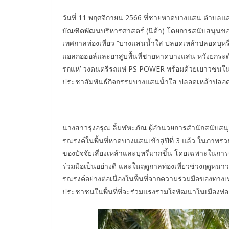
วันที่ 11 พฤศจิกายน 2566 ที่ชายหาดบางแสน ตำบลแสน
บัณฑิตพัฒนบริหารศาสตร์ (นิด้า) โดยการสนับสนุนขอ
เทศกาลท่องเที่ยว “บางแสนน้ำใส ปลอดเหล้าปลอดบุหรี่”
แอลกอฮอล์และยาสูบพื้นที่ชายหาดบางแสน หวังยกระดับ
รถแห่’ วงดนตรีรถแห่ PS POWER พร้อมด้วยเยาวชนในพื้
ประชาสัมพันธ์กิจกรรมบางแสนน้ำใส ปลอดเหล้าปลอดบุหรี่ 
นางสาวรุ่งอรุณ ลิ้มฬหะภัณ ผู้อำนวยการสำนักสนับสนุนก
รณรงค์ในพื้นที่หาดบางแสนเข้าสู่ปีที่ 3 แล้ว ในภาพ
ของปัจจัยเสี่ยงเหล้าและบุหรี่มากขึ้น โดยเฉพาะในการ
ร่วมมือเป็นอย่างดี และในฤดูกาลท่องเที่ยวช่วงฤดูหนา
รณรงค์อย่างต่อเนื่องในพื้นที่จากความร่วมมือของทาง
ประชาชนในพื้นที่ที่จะร่วมแรงรวมใจพัฒนาในเมืองท่องเที