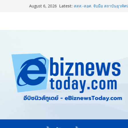
Latest:
สสส.-สอศ. จับมือ สถาบันยุวทัศน
August 6, 2026
กิจกรรมขับขี่ปลอดภัย “บิด B
อินฟอร์มา มาร์เก็ตส์ ผนึกเครือข
& Hospitality Thailand 2026เช
ครบวงจร
BEDO เดินหน้าจัดกิจกรรมเจร
2026” ยกระดับผลิตภัณฑ์ท้องถิ่น
ททท. ร่วมมือกับ จุฬาลงกรณ์มห
และการตลาดเชิงรุก แนะเคล็ดลับ
ขายดี ขายนาน”
ARIT ผลักดันเยาวชนไทยสู่เวท
ม.อ. คว้ารองชนะเลิศอันดับ 1 โ