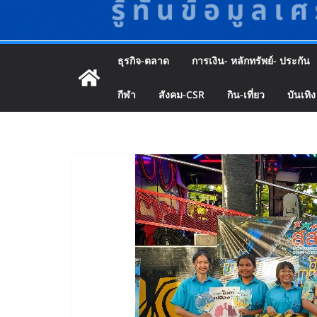
ธุรกิจ-ตลาด
การเงิน- หลักทรัพย์- ประกัน
กีฬา
สังคม-CSR
กิน-เที่ยว
บันเทิง