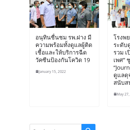
อนุทินชื่นชม รพ.ฝาง มี
โรงพย
ความพร้อมทั้งดูแลผู้ติด
ระดับ
เชื้อและให้บริการฉีด
รวม เป
วัคซีนป้องกันโควิด 19
เพศ” ช
“Journ
January 15, 2022
ดูแลดุจ
สนับสน
May 27,