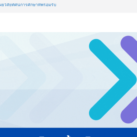
วิสัยทัศน์การศึกษาที่พร้อมรับ
ลยีดักจับคาร์บอนเครื่องแรกใน
์สู่ Net Zero 2050
 NCDs คร่าชีวิตคนไทยก่อนวัยอันควร
 1.6 ล้านล้านบาทต่อปี
ญ่ ยกระดับอุตสาหกรรมเซรามิกไทย
ยร่วมงาน “Ceramics Vietnam &
รียมพร้อมรับมือวิกฤต เปิดพื้นที่
nz Ayudhya นิทรรศการยกระดับ…
artYai