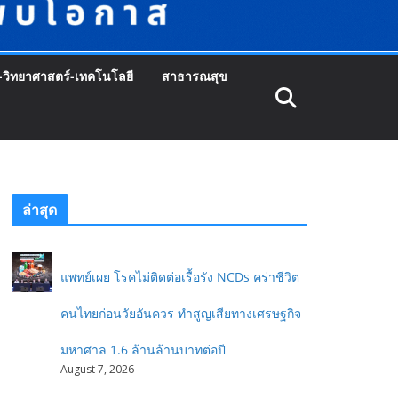
-วิทยาศาสตร์-เทคโนโลยี
สาธารณสุข
ล่าสุด
แพทย์เผย โรคไม่ติดต่อเรื้อรัง NCDs คร่าชีวิต
คนไทยก่อนวัยอันควร ทำสูญเสียทางเศรษฐกิจ
มหาศาล 1.6 ล้านล้านบาทต่อปี
August 7, 2026