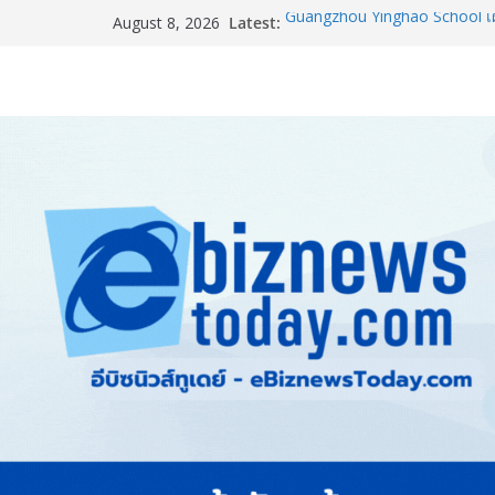
Latest:
Guangzhou Yinghao School เผย
August 8, 2026
อนาคต
TCMA จับมือแคนาดา ดันเทคโนโ
ไทย ปูทางอุตสาหกรรมปูนซีเมนต
แพทย์เผย โรคไม่ติดต่อเรื้อรัง
ทำสูญเสียทางเศรษฐกิจมหาศาล
ภาครัฐ-เอกชนจับมือสัมมนาให
สู่สากล พร้อมชวนผู้ประกอบไท
Stone Vietnam 2026”
อลิอันซ์ อยุธยา ส่งเสริมคนไทยเต
“Level Up the Care by Allia
ความเป็นห่วง” ในงาน Hug He