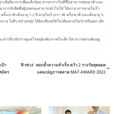
ยาเมื่อมีอาการเพียงเล็กน้อย หากอาการไม่ดีขึ้นสามารถพ่นยาซ้ำและ
าการจับหืดซึ่งผู้ปกครองสามารถนำไปใช้ ได้แก่ อาการหายใจเร็ว
รั้ง/นาที เด็กอายุ 1-2 ปี หายใจเร็วกว่า 40 ครั้ง/นาที และเด็กอายุ 3-
ูกบาน ไอถี่ๆ หน้าอกบุ๋ม ได้ยินเสียงหวีดในเสียงหายใจเข้าหรือออก เด็ก
ำแนะนำเกี่ยวกับการดูแลโรคภูมิแพ้อากาศในเด็ก ก็สามารถผ่านพ้นฤดู
เป้า
‘คิวช่าง’ ตอกย้ำความสำเร็จ คว้า 2 รางวัลสุดยอด
สมัคร
แคมเปญการตลาด MAT AWARD 2022