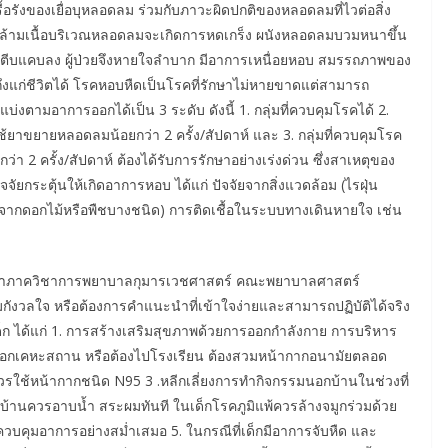
้อรังของเยื่อบุหลอดลม ร่วมกับภาวะผิดปกติของหลอดลมที่ไวต่อสิ่ง
ตุ้น กล้ามเนื้อบริเวณหลอดลมจะเกิดการหดเกร็ง ผนังหลอดลมบวมหนาขึ้น
มตีบแคบลง ผู้ป่วยจึงหายใจลำบาก มีอาการเหนื่อยหอบ สมรรถภาพของ
แก่ชีวิตได้ โรคหอบหืดเป็นโรคที่รักษาไม่หายขาดแต่สามารถ
งตามอาการออกได้เป็น 3 ระดับ ดังนี้ 1. กลุ่มที่ควบคุมโรคได้ 2.
ช้ยาขยายหลอดลมน้อยกว่า 2 ครั้ง/สัปดาห์ และ 3. กลุ่มที่ควบคุมโรค
 2 ครั้ง/สัปดาห์ ต้องได้รับการรักษาอย่างเร่งด่วน ซึ่งสาเหตุของ
จัยกระตุ้นให้เกิดอาการหอบ ได้แก่ ปัจจัยจากสิ่งแวดล้อม (ไรฝุ่น
รจากดอกไม้หรือพืชบางชนิด) การติดเชื้อในระบบทางเดินหายใจ เช่น
ะจำภาควิชาการพยาบาลกุมารเวชศาสตร์ คณะพยาบาลศาสตร์
มกังวลใจ หรือต้องการคำแนะนำที่เข้าใจง่ายและสามารถปฏิบัติได้จริง
ด็ก ได้แก่ 1. การสร้างเสริมสุขภาพด้วยการออกกำลังกาย การบริหาร
งออกนอกเคหะสถาน หรือต้องไปโรงเรียน ต้องสวมหน้ากากอนามัยตลอด
งควรใช้หน้ากากชนิด N95 3 .หลีกเลี่ยงการทำกิจกรรมนอกบ้านในช่วงที่
ถึงบ้านควรอาบน้ำ สระผมทันที ในเด็กโรคภูมิแพ้ควรล้างจมูกร่วมด้วย
ควบคุมอาการอย่างสม่ำเสมอ 5. ในกรณีที่เด็กมีอาการจับหืด และ