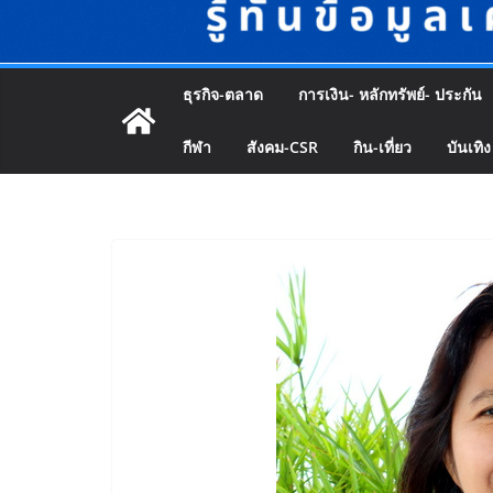
ธุรกิจ-ตลาด
การเงิน- หลักทรัพย์- ประกัน
กีฬา
สังคม-CSR
กิน-เที่ยว
บันเทิง