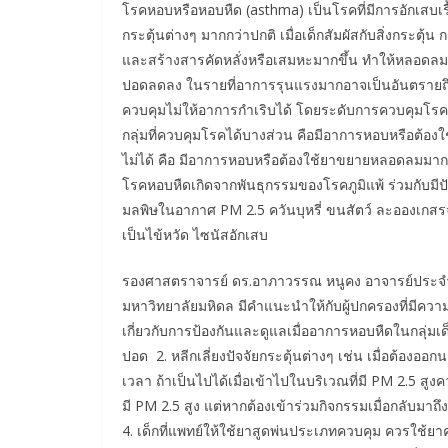
โรคหอบหรือหอบหืด (asthma) เป็นโรคที่มีการอักเสบเรื
กระตุ้นต่างๆ มากกว่าปกติ เมื่อเด็กสัมผัสกับสิ่งกระ
และสร้างสารคัดหลั่งหรือเสมหะมากขึ้น ทำให้หลอดล
ปอดลดลง ในรายที่อาการรุนแรงมากอาจเป็นอันตรายถึง
ควบคุมไม่ให้อาการกำเริบได้ โดยระดับการควบคุมโรคแบ่
กลุ่มที่ควบคุมโรคได้บางส่วน คือมีอาการหอบหรือต้องใ
ไม่ได้ คือ มีอาการหอบหรือต้องใช้ยาขยายหลอดลมมากกว่า
โรคหอบหืดเกิดจากพันธุกรรมของโรคภูมิแพ้ ร่วมกับมีปัจ
มลพิษในอากาศ PM 2.5 ควันบุหรี่ ขนสัตว์ ละอองเกส
เป็นไข้หวัด ไซนัสอักเสบ
​รองศาสตราจารย์ ดร.อาภาวรรณ หนูคง อาจารย์ปร
มหาวิทยาลัยมหิดล มีคำแนะนำให้กับผู้ปกครองที่มีควา
เกี่ยวกับการป้องกันและดูแลเมื่ออาการหอบหืดในกลุ่มเ
ปอด 2. หลีกเลี่ยงปัจจัยกระตุ้นต่างๆ เช่น เมื่อต้อ
เวลา ถ้าเป็นไปได้เมื่อเข้าไปในบริเวณที่มี PM 2.5 สู
มี PM 2.5 สูง แต่หากต้องเข้าร่วมกิจกรรมเมื่อกลับมา
4. เด็กที่แพทย์ให้ใช้ยาสูดพ่นประเภทควบคุม ควรใช้ยา