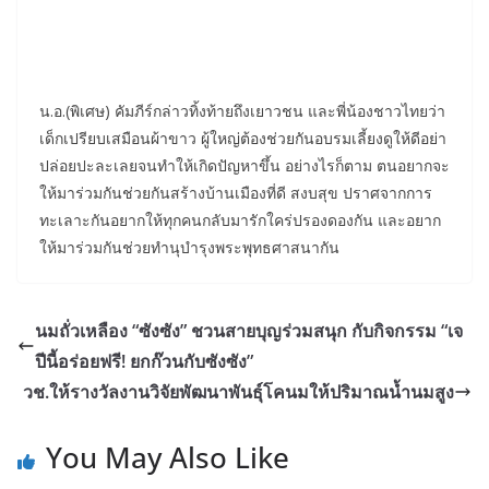
น.อ.(พิเศษ) คัมภีร์กล่าวทิ้งท้ายถึงเยาวชน และพี่น้องชาวไทยว่า
เด็กเปรียบเสมือนผ้าขาว ผู้ใหญ่ต้องช่วยกันอบรมเลี้ยงดูให้ดีอย่า
ปล่อยปะละเลยจนทำให้เกิดปัญหาขึ้น อย่างไรก็ตาม ตนอยากจะ
ให้มาร่วมกันช่วยกันสร้างบ้านเมืองที่ดี สงบสุข ปราศจากการ
ทะเลาะกันอยากให้ทุกคนกลับมารักใคร่ปรองดองกัน และอยาก
ให้มาร่วมกันช่วยทำนุบำรุงพระพุทธศาสนากัน
นมถั่วเหลือง “ซังซัง” ชวนสายบุญร่วมสนุก กับกิจกรรม “เจ
ปีนี้อร่อยฟรี! ยกก๊วนกับซังซัง”
วช.ให้รางวัลงานวิจัยพัฒนาพันธุ์โคนมให้ปริมาณน้ำนมสูง
You May Also Like