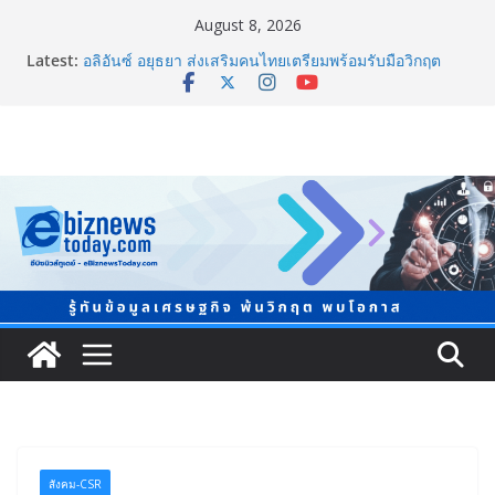
August 8, 2026
ภาครัฐ-เอกชนจับมือสัมมนาใหญ่ ยกระดับอุตสาหกรรมเซ
Latest:
รามิกไทยสู่สากล พร้อมชวนผู้ประกอบไทยร่วมงาน
“Ceramics Vietnam & Stone Vietnam 2026”
อลิอันซ์ อยุธยา ส่งเสริมคนไทยเตรียมพร้อมรับมือวิกฤต
เปิดพื้นที่ “Level Up the Care by Allianz Ayudhya
นิทรรศการยกระดับ…ความเป็นห่วง” ในงาน Hug
HeartYai
ยิ่งใหญ่ Thailand e-Commerce Expo 2026 ผนึกกว่า 50
พันธมิตร ปั้นผู้ประกอบการไทยสู่ตลาดโลก คาดเงินสะพัด
กว่า 300 ล้านบาท
LORDNINE จัดศึกคนดังสายเกม ไทย ปะทะ ฟิลิปปินส์ ใน
“Rise of the Tenth Lord” เปิดสงครามกิลด์ข้ามประเทศ
ฉลองเซิร์ฟเวอร์ใหม่ เฮเลนา
แพทย์เผย โรคไม่ติดต่อเรื้อรัง NCDs คร่าชีวิตคนไทยก่อน
วัยอันควร ทำสูญเสียทางเศรษฐกิจมหาศาล 1.6 ล้านล้าน
บาทต่อปี
สังคม-CSR