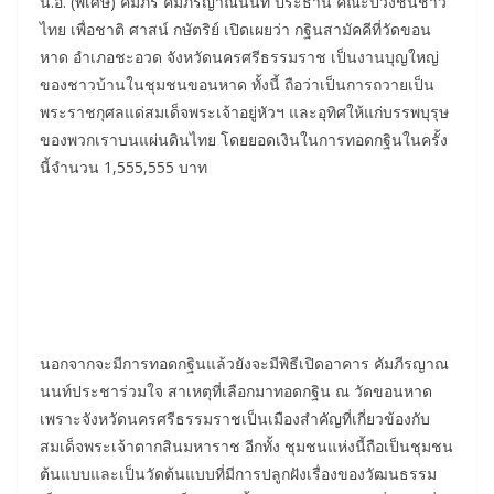
น.อ. (พิเศษ) คัมภีร์ คัมภีรญาณนนท์ ประธาน คณะปวงชนชาว
ไทย เพื่อชาติ ศาสน์ กษัตริย์ เปิดเผยว่า กฐินสามัคคีที่วัดขอน
หาด อำเภอชะอวด จังหวัดนครศรีธรรมราช เป็นงานบุญใหญ่
ของชาวบ้านในชุมชนขอนหาด ทั้งนี้ ถือว่าเป็นการถวายเป็น
พระราชกุศลแด่สมเด็จพระเจ้าอยู่หัวฯ และอุทิศให้แก่บรรพบุรุษ
ของพวกเราบนแผ่นดินไทย โดยยอดเงินในการทอดกฐินในครั้ง
นี้จำนวน 1,555,555 บาท
นอกจากจะมีการทอดกฐินแล้วยังจะมีพิธีเปิดอาคาร คัมภีรญาณ
นนท์ประชาร่วมใจ สาเหตุที่เลือกมาทอดกฐิน ณ วัดขอนหาด
เพราะจังหวัดนครศรีธรรมราชเป็นเมืองสำคัญที่เกี่ยวข้องกับ
สมเด็จพระเจ้าตากสินมหาราช อีกทั้ง ชุมชนแห่งนี้ถือเป็นชุมชน
ต้นแบบและเป็นวัดต้นแบบที่มีการปลูกฝังเรื่องของวัฒนธรรม