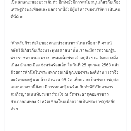
เป็นลักษณะของบวรเต็มตัว อีกทั้งยังมีการสนับสนุนเกี่ยวกับเรื่อง
เศรษฐกิจพอเพียงและนอกจากนี้ยังมีผู้บริหารของบริษัทฯ เป็นคน
ที่นี้ด้วย
“สำหรับก้าวต่อไปของคณะปวงชนชาวไทย เพื่อชาติ ศาสน์
กษัตริย์เกี่ยวกับเรื่องพระพุทธศาสนานั้นเราจะมีการถวายกฐิน
พระราชทานของพระบาทสมเด็จพระเจ้าอยู่หัวฯ ณ วัดกลางมิ่ง
เมือง อำเภอเมือง จังหวัดร้อยเอ็ด ในวันที่ 25 ตุลาคม 2563 แล้ว
ด้วยการสำนึกในพระมหากรุณาธิคุณชองพระองค์ท่านฯ เราจึง
จะจัดทอดกฐินตกค้างจำนวน 69 วัด เพื่อถวายเป็นพระราชกุศล
และนอกจากนี้ยังจะมีการทอดกฐินพร้อมกับทำพิธีเปิดอาคาร
คัมภีรญาณนนท์ประชาร่วมใจ ณ วัดพระธาตุดอยผาขาว
อำเภอจอมทอง จังหวัดเชียงใหม่เพื่อถวายเป็นพระราชกุศลอีก
ด้วย