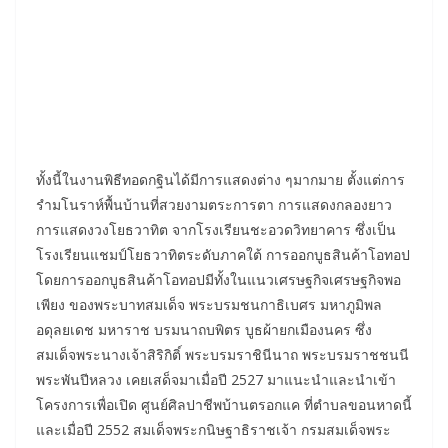
ทั้งนี้ในงานพิธีทอดกฐินได้มีการแสดงต่าง ๆมากมาย ตั้งแต่การ
รำมโนราห์พื้นบ้านที่สวยงามตระการตา การแสดงกลองยาว
การแสดงวงโยธวาทิต จากโรงเรียนชะอวดวิทยาคาร ซึ่งเป็น
โรงเรียนแชมป์โยธวาทิตระดับภาคใต้ การออกบูธสินค้าโอทอป
โดยการออกบูธสินค้าโอทอปมีทั้งในแนวเศรษฐกิจเศรษฐกิจพอ
เพียง ของพระบาทสมเด็จ พระบรมชนกาธิเบศร มหาภูมิพล
อดุลยเดช มหาราช บรมนาถบพิตร บูธผ้ายกเมืองนคร ซึ่ง
สมเด็จพระนางเจ้าสิริกิติ์ พระบรมราชินีนาถ พระบรมราชชนนี
พระพันปีหลวง เคยเสด็จมาเมื่อปี 2527 มาแนะนำและนำเข้า
โครงการเพื่อเปิด ศูนย์ศิลปาชีพบ้านตรอกแค ที่ตำบลขอนหาดนี้
และเมื่อปี 2552 สมเด็จพระกนิษฐาธิราชเจ้า กรมสมเด็จพระ