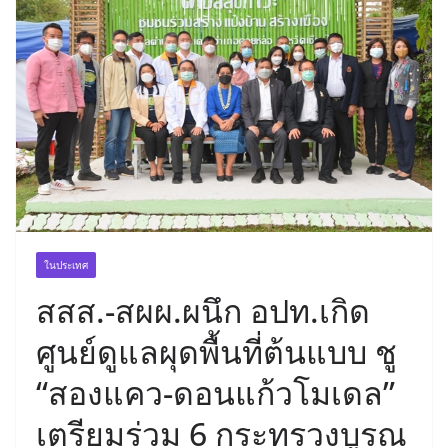
ในประเทศ
สสส.-สผผ.ผนึก อปท.เกิด
ศูนย์ดูแลผุดพื้นที่ต้นแบบ ชู
“สองแคว-ดอนแก้วโมเดล”
เตรียมร่วม 6 กระทรวงบูรณ