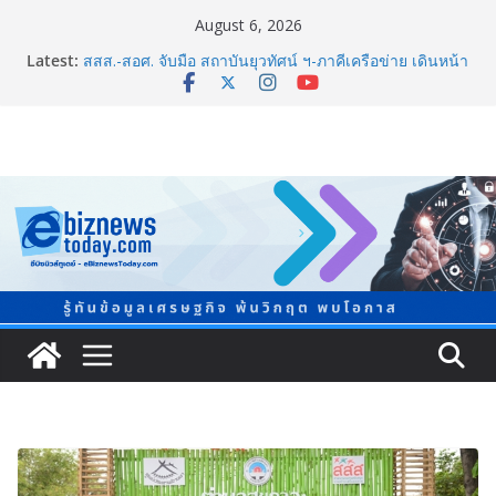
August 6, 2026
Latest:
ARIT ผลักดันเยาวชนไทยสู่เวที World Championship จน
นักศึกษา ม.อ. คว้ารองชนะเลิศอันดับ 1 โลก
สสส.-สอศ. จับมือ สถาบันยุวทัศน์ ฯ-ภาคีเครือข่าย เดินหน้า
สัญจรกิจกรรมขับขี่ปลอดภัย “บิด BIKE SMART RIDER
2026”
อินฟอร์มา มาร์เก็ตส์ ผนึกเครือข่ายธุรกิจท่องเที่ยว-บริการ
จัด Food & Hospitality Thailand 2026เชื่อม 4 งานใหญ่
สร้างโอกาสธุรกิจครบวงจร
BEDO เดินหน้าจัดกิจกรรมเจรจาธุรกิจ “BIO TRADE
CONNECT 2026” ยกระดับผลิตภัณฑ์ท้องถิ่นสู่ตลาดเชิง
พาณิชย์อย่างยั่งยืน
ททท. ร่วมมือกับ จุฬาลงกรณ์มหาวิทยาลัย จัดสัมมนาทาง
วิชาการและการตลาดเชิงรุก แนะเคล็ดลับปรับธุรกิจท่อง
เที่ยวไทย “ขายได้ ขายดี ขายนาน”