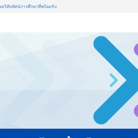
วิสัยทัศน์การศึกษาที่พร้อมรับ
ไทย ปะทะ ฟิลิปปินส์ ใน “Rise of
ลด์ข้ามประเทศ ฉลองเซิร์ฟเวอร์
 NCDs คร่าชีวิตคนไทยก่อนวัยอันควร
 1.6 ล้านล้านบาทต่อปี
ญ่ ยกระดับอุตสาหกรรมเซรามิกไทย
ยร่วมงาน “Ceramics Vietnam &
รียมพร้อมรับมือวิกฤต เปิดพื้นที่
nz Ayudhya นิทรรศการยกระดับ…
artYai