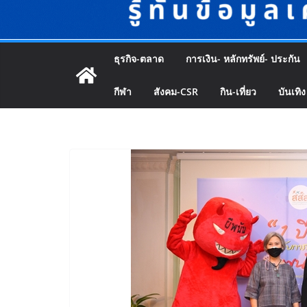
ธุรกิจ-ตลาด
การเงิน- หลักทรัพย์- ประกัน
กีฬา
สังคม-CSR
กิน-เที่ยว
บันเทิง