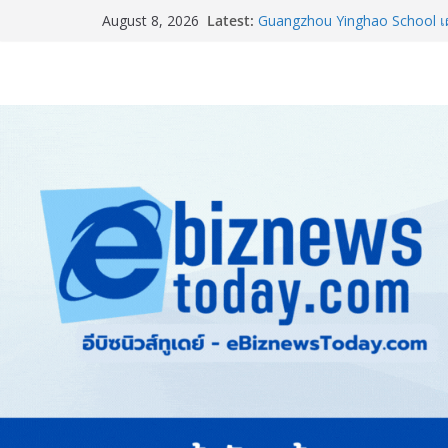
Latest:
Guangzhou Yinghao School เผย
August 8, 2026
อนาคต
LORDNINE จัดศึกคนดังสายเกม 
the Tenth Lord” เปิดสงครามกิ
ใหม่ เฮเลนา
แพทย์เผย โรคไม่ติดต่อเรื้อรัง
ทำสูญเสียทางเศรษฐกิจมหาศาล
ภาครัฐ-เอกชนจับมือสัมมนาให
สู่สากล พร้อมชวนผู้ประกอบไท
Stone Vietnam 2026”
อลิอันซ์ อยุธยา ส่งเสริมคนไทยเต
“Level Up the Care by Allia
ความเป็นห่วง” ในงาน Hug He