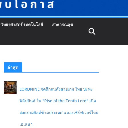
-วิทยาศาสตร์-เทคโนโลยี
สาธารณสุข
ล่าสุด
LORDNINE จัดศึกคนดังสายเกม ไทย ปะทะ
ฟิลิปปินส์ ใน "Rise of the Tenth Lord" เปิด
สงครามกิลด์ข้ามประเทศ ฉลองเซิร์ฟเวอร์ใหม่
เฮเลนา