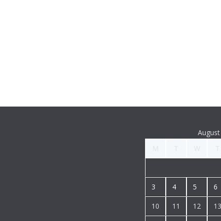
August
M
T
W
T
3
4
5
6
10
11
12
1