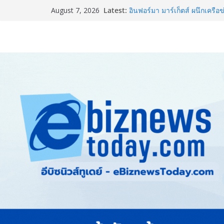
Latest:
อินฟอร์มา มาร์เก็ตส์ ผนึกเครือข
August 7, 2026
& Hospitality Thailand 2026เช
ครบวงจร
TCMA จับมือแคนาดา ดันเทคโนโ
ไทย ปูทางอุตสาหกรรมปูนซีเมนต
8.8 “ซูเลียน” รวมพลังนักธุรกิจ
CEO “ดร.ปิยะวัฒน์” ถ่ายทอดวิสั
“โชค รถแห่” ยกวง
สตาร์ทวันนี้ Franchise Expo 
ธุรกิจ&แฟรนไชส์ ซัพพลายเออร
เงินสะพัด 220 ลบ.
Thailand LAB INTERNATIONA
INTERNATIONAL และ Future
AI ขับเคลื่อนนวัตกรรมวิทยาศ