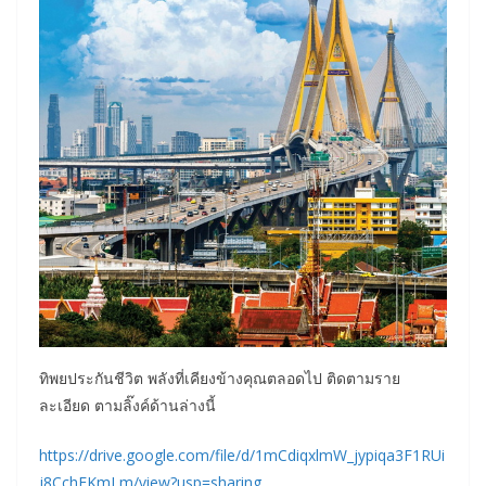
ทิพยประกันชีวิต พลังที่เคียงข้างคุณตลอดไป ติดตามราย
ละเอียด ตามลิ๊งค์ด้านล่างนี้
https://drive.google.com/file/d/1mCdiqxlmW_jypiqa3F1RUi
j8CchEKmLm/view?usp=sharing