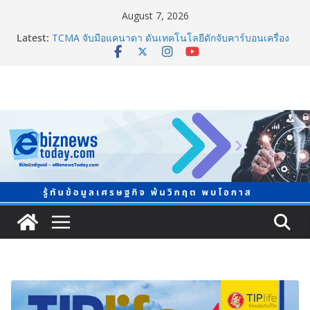
August 7, 2026
Latest:
TCMA จับมือแคนาดา ดันเทคโนโลยีดักจับคาร์บอนเครื่อง
แรกในไทย ปูทางอุตสาหกรรมปูนซีเมนต์สู่ Net Zero 2050
แพทย์เผย โรคไม่ติดต่อเรื้อรัง NCDs คร่าชีวิตคนไทยก่อน
วัยอันควร ทำสูญเสียทางเศรษฐกิจมหาศาล 1.6 ล้านล้าน
บาทต่อปี
ภาครัฐ-เอกชนจับมือสัมมนาใหญ่ ยกระดับอุตสาหกรรมเซ
รามิกไทยสู่สากล พร้อมชวนผู้ประกอบไทยร่วมงาน
“Ceramics Vietnam & Stone Vietnam 2026”
อลิอันซ์ อยุธยา ส่งเสริมคนไทยเตรียมพร้อมรับมือวิกฤต
เปิดพื้นที่ “Level Up the Care by Allianz Ayudhya
นิทรรศการยกระดับ…ความเป็นห่วง” ในงาน Hug
HeartYai
Guangzhou Yinghao School เผยวิสัยทัศน์การศึกษาที่
พร้อมรับอนาคต