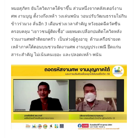
หมอสุภัทร ยันโควิดภาคใต้ขาขึ้น ส่วนหนึ่งจากคลัสเตอร์งาน
ศพ งานบุญ ตั้งวงก๊งเหล้า วงเล่นพนัน วอนปรับวัฒนธรรมไม่กิน
ข้าวร่วมวง ลั่นอีก 3 เดือนช่วงเวลาสำคัญ หวังยอดฉีดวัคซีน
ครอบคลุม “เยาวชนผู้ติดเชื้อ” เผยหมดเปลือกปมติดโควิดหลัง
ร่วมงานศพทำติดยกครัว เป็นห่วงผู้สูงอายุ ด้านเครือข่ายงด
เหล้าภาคใต้ตอนบนชวนจัดงานศพ งานบุญประเพณี ยึดแก่น
สาระสำคัญ ไม่เน้นคนเยอะ และปลอดเหล้า-พนัน