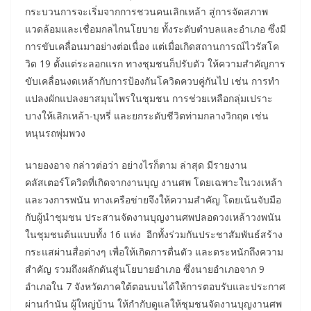
กระบวนการจะเริ่มจากการชวนคนเลิกเหล้า สู่การจัดสภาพ
แวดล้อมและเชื่อมกลไกนโยบาย ทั้งระดับตำบลและอำเภอ ซึ่งมี
การขับเคลื่อนมาอย่างต่อเนื่อง แต่เมื่อเกิดสถานการณ์ไวรัสโค
วิด 19 ตั้งแต่ระลอกแรก ทางชุมชนก็ปรับตัว ให้ความสำคัญการ
ขับเคลื่อนงดเหล้ากับการป้องกันโควิดควบคู่กันไป เช่น การทำ
แปลงผักแปลงยาสมุนไพรในชุมชน การช่วยเหลือกลุ่มเปราะ
บางให้เลิกเหล้า-บุหรี่ และยกระดับชีวิตท่ามกลางวิกฤต เช่น
หนุนรถพุ่มพวง
นายองอาจ กล่าวต่อว่า อย่างไรก็ตาม ล่าสุด มีรายงาน
คลัสเตอร์โควิดที่เกิดจากงานบุญ งานศพ โดยเฉพาะในวงเหล้า
และวงการพนัน ทางเครือข่ายจึงให้ความสำคัญ โดยเน้นจับมือ
กับผู้นำชุมชน ประสานจัดงานบุญงานศพปลอดวงเหล้าวงพนัน
ในชุมชนต้นแบบทั้ง 16 แห่ง อีกทั้งร่วมกันประชาสัมพันธ์สร้าง
กระแสผ่านสื่อต่างๆ เพื่อให้เกิดการตื่นตัว และตระหนักถึงความ
สำคัญ รวมถึงผลักดันสู่นโยบายอำเภอ ซึ่งนายอำเภอจาก 9
อำเภอใน 7 จังหวัดภาคใต้ตอนบนได้ให้การตอบรับและประกาศ
ผ่านกำนัน ผู้ใหญ่บ้าน ให้กำกับดูแลให้ชุมชนจัดงานบุญงานศพ